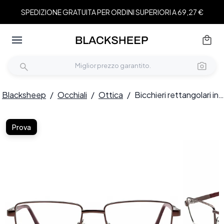
SPEDIZIONE GRATUITA PER ORDINI SUPERIORI A 69,27 €
Blacksheep
/
Occhiali
/
Ottica
/
Bicchieri rettangolari in metallo marrone #BS2012-1122
Prova