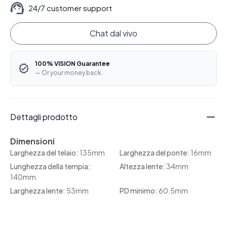
24/7 customer support
Chat dal vivo
100% VISION Guarantee
— Or your money back.
Dettagli prodotto
Dimensioni
Larghezza del telaio:
135mm
Larghezza del ponte:
16mm
Lunghezza della tempia:
Altezza lente:
34mm
140mm
Larghezza lente:
53mm
PD minimo:
60.5mm