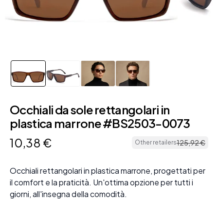
Occhiali da sole rettangolari in
plastica marrone #BS2503-0073
10
,
38
€
125
,
92
€
Other retailers
Occhiali rettangolari in plastica marrone, progettati per
il comfort e la praticità. Un'ottima opzione per tutti i
giorni, all'insegna della comodità.