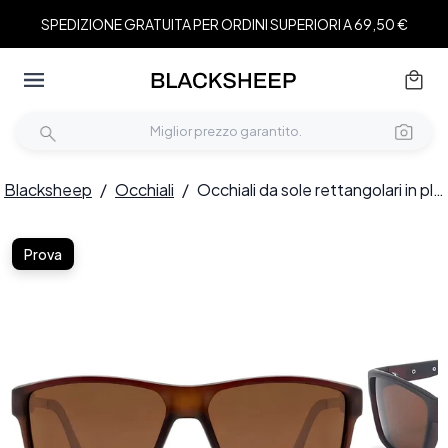
SPEDIZIONE GRATUITA PER ORDINI SUPERIORI A 69,50 €
Blacksheep
/
Occhiali
/
Occhiali da sole rettangolari in plastica marrone #BS2503-0073
Prova