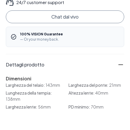
24/7 customer support
Chat dal vivo
100% VISION Guarantee
— Or your money back.
Dettagli prodotto
Dimensioni
Larghezza del telaio:
143mm
Larghezza del ponte:
21mm
Lunghezza della tempia:
Altezza lente:
40mm
138mm
Larghezza lente:
56mm
PD minimo:
70mm