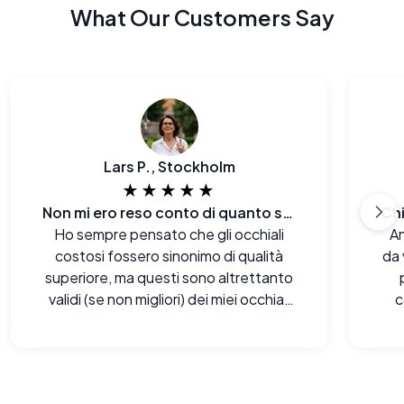
What Our Customers Say
Lars P., Stockholm
★★★★★
Non mi ero reso conto di quanto stessi pagando in più prima.
Ho sempre pensato che gli occhiali
An
costosi fossero sinonimo di qualità
da 
superiore, ma questi sono altrettanto
validi (se non migliori) dei miei occhiali
c
firmati. Sono rimasto a bocca aperta.