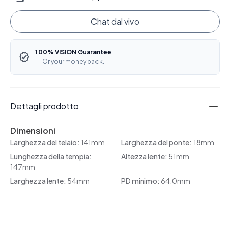
Chat dal vivo
100% VISION Guarantee
— Or your money back.
Dettagli prodotto
Dimensioni
Larghezza del telaio:
141mm
Larghezza del ponte:
18mm
Lunghezza della tempia:
Altezza lente:
51mm
147mm
Larghezza lente:
54mm
PD minimo:
64.0mm