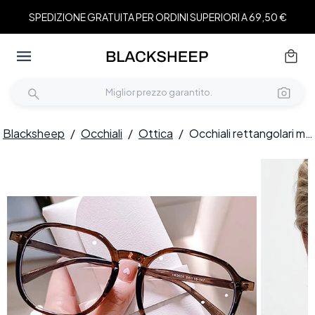
SPEDIZIONE GRATUITA PER ORDINI SUPERIORI A 69,50 €
Blacksheep
/
Occhiali
/
Ottica
/
Occhiali rettangolari marroni in TR90 #BS0406-0540