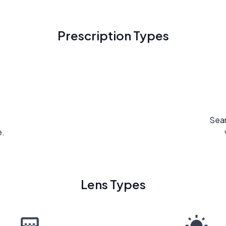
Prescription Types
Seam
e.
Lens Types