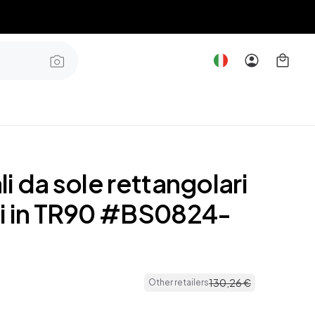
i da sole rettangolari
i in TR90 #BS0824-
130
,
26
€
Other retailers