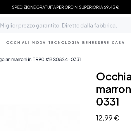
SPEDIZIONE GRATUITA PER ORDINI SUPERIORI A 69,43 €
OCCHIALI
MODA
TECNOLOGIA
BENESSERE
CASA
angolari marroni in TR90 #BS0824-0331
Occhial
marron
0331
12
,
99
€