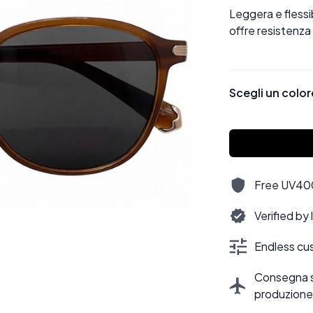
Leggera e flessi
offre resistenza
Scegli un color
Free UV400,
Verified by
Endless cus
Consegna sti
produzione