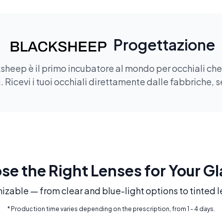
Progettazione
sheep è il primo incubatore al mondo per occhiali che of
 Ricevi i tuoi occhiali direttamente dalle fabbriche, s
e the Right Lenses for Your G
mizable — from clear and blue-light options to tinted l
* Production time varies depending on the prescription, from 1 - 4 days.