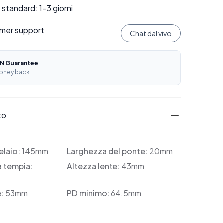
standard: 1–3 giorni
mer support
Chat dal vivo
N Guarantee
oney back.
to
elaio:
145mm
Larghezza del ponte:
20mm
a tempia:
Altezza lente:
43mm
e:
53mm
PD minimo:
64.5mm