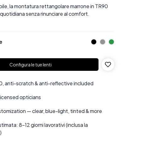
bile, la montatura rettangolare marrone in TR90
 quotidiana senza rinunciare al comfort.
e
Configura le tue lenti
 anti-scratch & anti-reflective included
 licensed opticians
tomization — clear, blue-light, tinted & more
mata: 8–12 giorni lavorativi (inclusa la
)