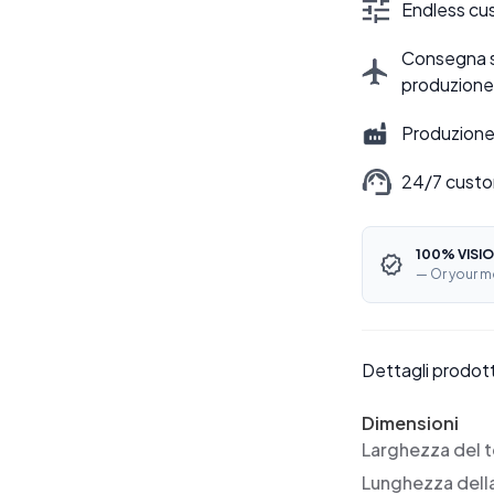
Endless cus
Consegna sti
produzione
Produzione 
24/7 custo
100% VISIO
— Or your m
Dettagli prodot
Dimensioni
Larghezza del t
Lunghezza dell