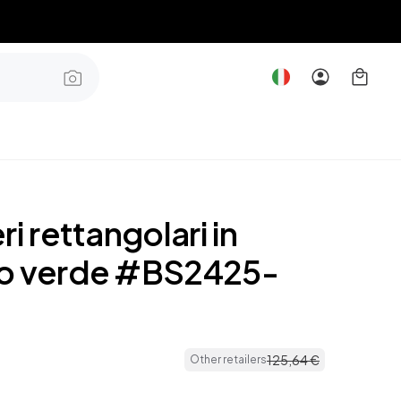
ri rettangolari in
o verde #BS2425-
125
,
64
€
Other retailers