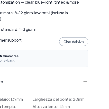
tomization — clear, blue-light, tinted & more
mata: 8–12 giorni lavorativi (inclusa la
)
standard: 1–3 giorni
mer support
Chat dal vivo
N Guarantee
oney back.
to
elaio:
139mm
Larghezza del ponte:
20mm
a tempia:
Altezza lente:
41mm