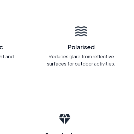
c
Polarised
ght and
Reduces glare from reflective
.
surfaces for outdoor activities.