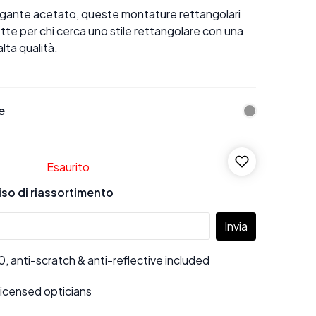
legante acetato, queste montature rettangolari
tte per chi cerca uno stile rettangolare con una
alta qualità.
e
Esaurito
viso di riassortimento
Invia
 anti-scratch & anti-reflective included
 licensed opticians