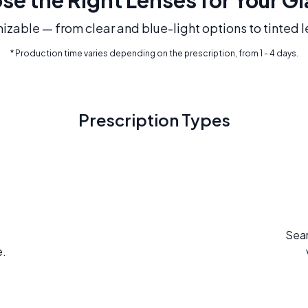
mizable — from clear and blue-light options to tinted l
* Production time varies depending on the prescription, from 1 - 4 days.
Prescription Types
Seam
e.