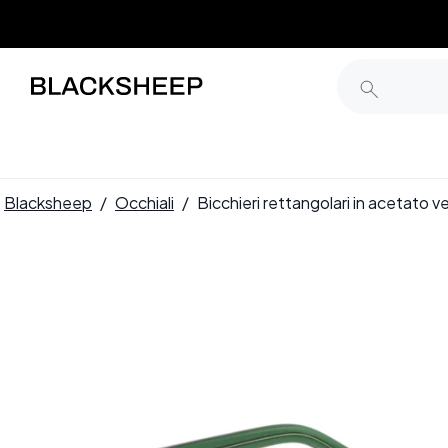
Blacksheep
/
Occhiali
/
Bicchieri rettangolari in acetat