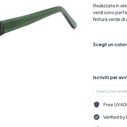
Realizzate in e
verdi sono perfe
finitura verde di 
Scegli un color
Iscriviti per av
Free UV400,
Verified by