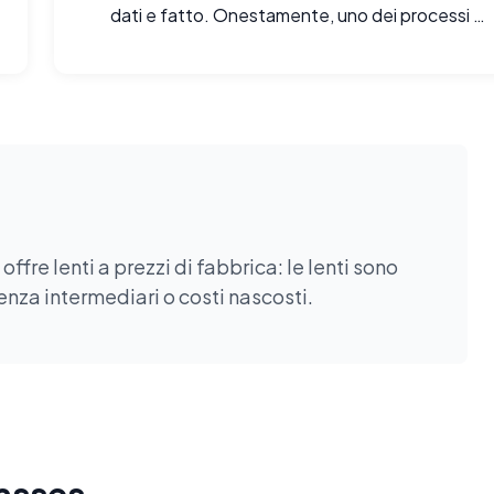
dati e fatto. Onestamente, uno dei processi di
acquisto online più semplici che abbia fatto
ultimamente.
fre lenti a prezzi di fabbrica: le lenti sono
enza intermediari o costi nascosti.
lasses