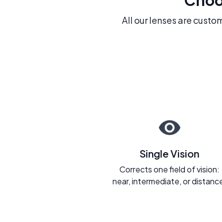
All our lenses are custo
Single Vision
Corrects one field of vision:
near, intermediate, or distanc