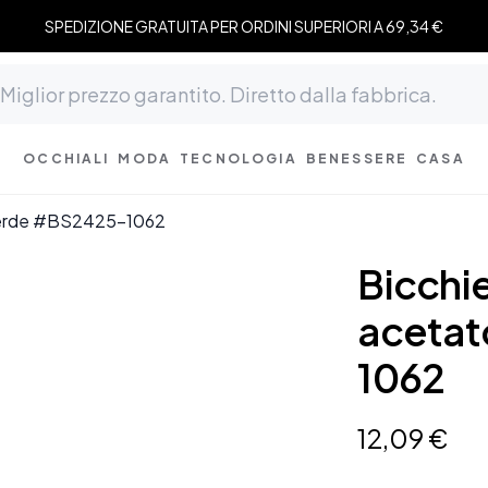
SPEDIZIONE GRATUITA PER ORDINI SUPERIORI A 69,34 €
OCCHIALI
MODA
TECNOLOGIA
BENESSERE
CASA
o verde #BS2425-1062
Bicchie
acetat
1062
12
,
09
€