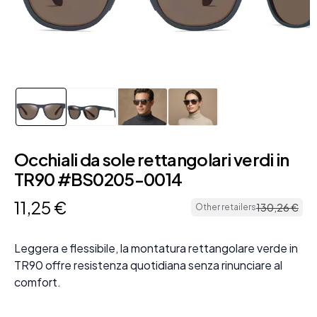
Occhiali da sole rettangolari verdi in
TR90 #BS0205-0014
11
,
25
€
130
,
26
€
Other retailers
Leggera e flessibile, la montatura rettangolare verde in
TR90 offre resistenza quotidiana senza rinunciare al
comfort.