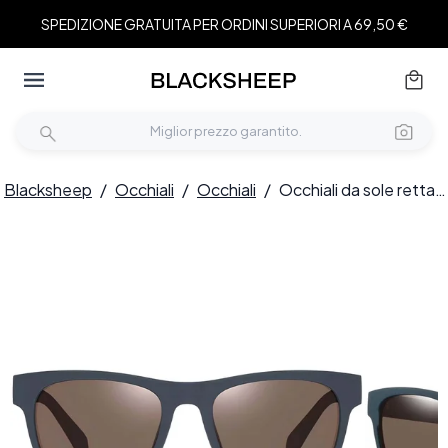
SPEDIZIONE GRATUITA PER ORDINI SUPERIORI A 69,50 €
Blacksheep
/
Occhiali
/
Occhiali
/
Occhiali da sole rettangolari verdi in TR90 #BS0205-0014