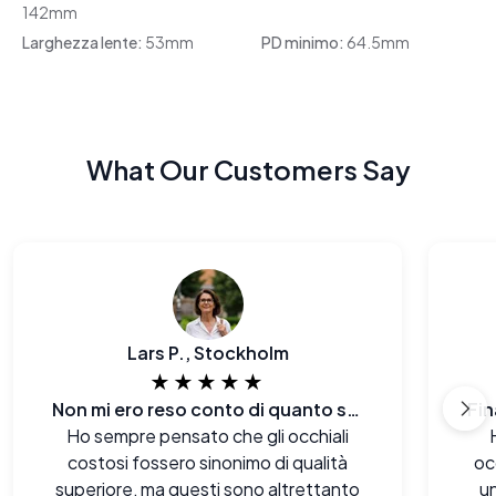
142mm
Larghezza lente:
53mm
PD minimo:
64.5mm
What Our Customers Say
Lars P., Stockholm
★★★★★
Non mi ero reso conto di quanto stessi pagando in più prima.
Ho sempre pensato che gli occhiali
costosi fossero sinonimo di qualità
oc
superiore, ma questi sono altrettanto
u