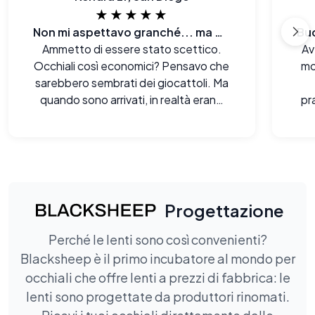
★★★★★
Non mi aspettavo granché... ma wow.
Ammetto di essere stato scettico.
Av
Occhiali così economici? Pensavo che
mo
sarebbero sembrati dei giocattoli. Ma
quando sono arrivati, in realtà erano
pr
molto meglio di quanto mi aspettassi,
sia alla vista che al tatto. Davvero
impressionato.
Progettazione
Perché le lenti sono così convenienti?
Blacksheep è il primo incubatore al mondo per
occhiali che offre lenti a prezzi di fabbrica: le
lenti sono progettate da produttori rinomati.