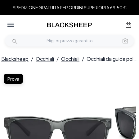
SPEDIZIONE GRATUITA PER ORDINI SUPERIORI A 69,50 €
Blacksheep
/
Occhiali
/
Occhiali
/
Occhiali da guida polarizzati rettangolari in plastica grigia #BS2426-0045
Prova