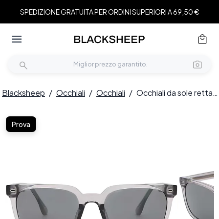
SPEDIZIONE GRATUITA PER ORDINI SUPERIORI A 69,50 €
Blacksheep
/
Occhiali
/
Occhiali
/
Occhiali da sole rettangolari in plastica grigia #BS2503-0441
Prova