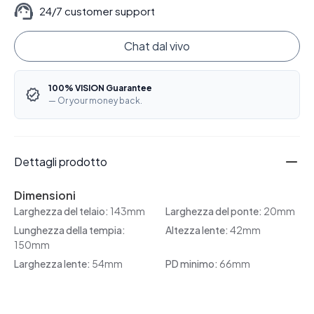
24/7 customer support
Chat dal vivo
100% VISION Guarantee
— Or your money back.
Dettagli prodotto
Dimensioni
Larghezza del telaio:
143mm
Larghezza del ponte:
20mm
Lunghezza della tempia:
Altezza lente:
42mm
150mm
Larghezza lente:
54mm
PD minimo:
66mm