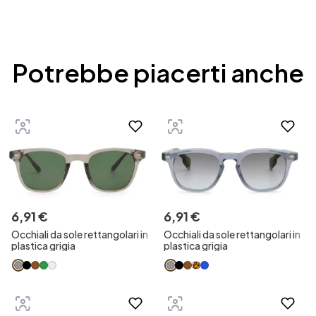
Potrebbe piacerti anche
6
,
91
€
6
,
91
€
Occhiali da sole rettangolari in
Occhiali da sole rettangolari in
plastica grigia
plastica grigia