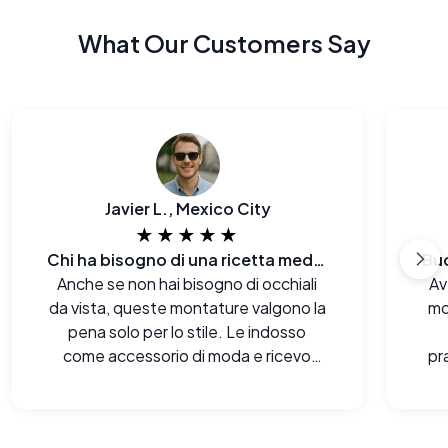
What Our Customers Say
Javier L., Mexico City
★★★★★
Chi ha bisogno di una ricetta medica quando si può avere un aspetto così impeccabile?
Anche se non hai bisogno di occhiali
Av
da vista, queste montature valgono la
mo
pena solo per lo stile. Le indosso
come accessorio di moda e ricevo
pr
complimenti di continuo.