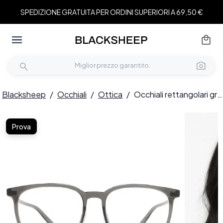
SPEDIZIONE GRATUITA PER ORDINI SUPERIORI A 69,50 €
Blacksheep
/
Occhiali
/
Ottica
/
Occhiali rettangolari grigi in TR90 #BS1924-0329
Prova