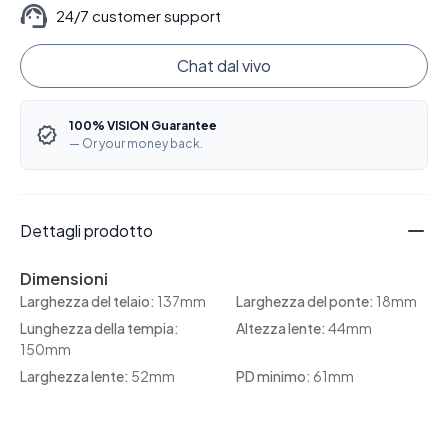
24/7 customer support
Chat dal vivo
100% VISION Guarantee
— Or your money back.
Dettagli prodotto
Dimensioni
Larghezza del telaio:
137mm
Larghezza del ponte:
18mm
Lunghezza della tempia:
Altezza lente:
44mm
150mm
Larghezza lente:
52mm
PD minimo:
61mm