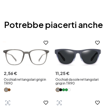
Potrebbe piacerti anche
2
,
56
€
11
,
25
€
Occhiali rettangolari grigi in
Occhiali da sole rettangolari
TR90
grigi in TR90