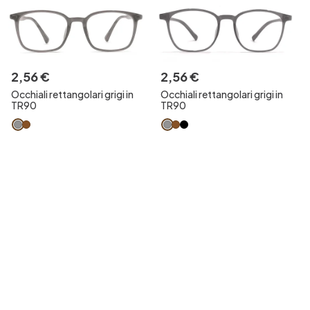
2
,
56
€
2
,
56
€
Occhiali rettangolari grigi in
Occhiali rettangolari grigi in
TR90
TR90