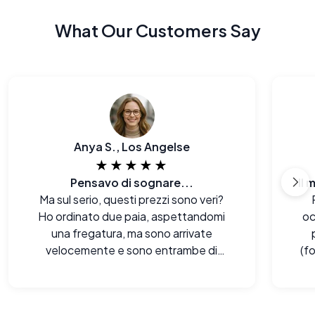
What Our Customers Say
Anya S., Los Angelse
★★★★★
Pensavo di sognare...
Il 
Ma sul serio, questi prezzi sono veri?
Ho ordinato due paia, aspettandomi
oc
una fregatura, ma sono arrivate
velocemente e sono entrambe di
(f
ottima qualità. Il mio portafoglio è
contento!