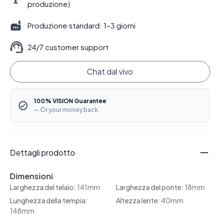
produzione)
Produzione standard: 1–3 giorni
24/7 customer support
Chat dal vivo
100% VISION Guarantee
— Or your money back.
Dettagli prodotto
Dimensioni
Larghezza del telaio:
141mm
Larghezza del ponte:
18mm
Lunghezza della tempia:
Altezza lente:
40mm
148mm