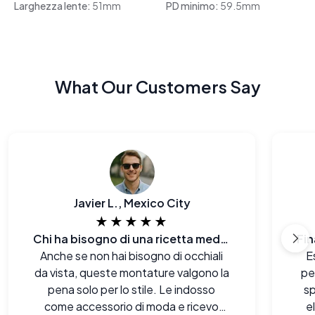
Larghezza lente:
51mm
PD minimo:
59.5mm
What Our Customers Say
Javier L., Mexico City
★★★★★
Chi ha bisogno di una ricetta medica quando si può avere un aspetto così impeccabile?
Anche se non hai bisogno di occhiali
E
da vista, queste montature valgono la
pe
pena solo per lo stile. Le indosso
s
come accessorio di moda e ricevo
e