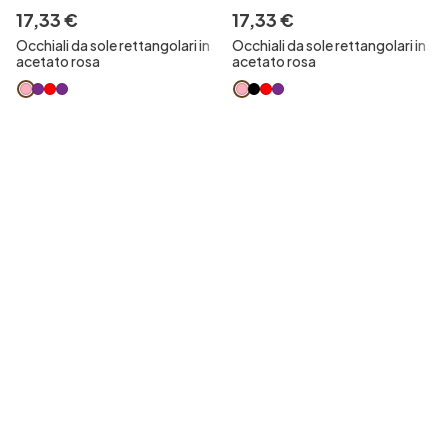
17
,
33
€
17
,
33
€
Occhiali da sole rettangolari in
Occhiali da sole rettangolari in
acetato rosa
acetato rosa