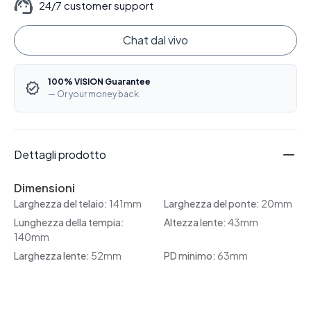
24/7 customer support
Chat dal vivo
100% VISION Guarantee
— Or your money back.
Dettagli prodotto
Dimensioni
Larghezza del telaio:
141mm
Larghezza del ponte:
20mm
Lunghezza della tempia:
Altezza lente:
43mm
140mm
Larghezza lente:
52mm
PD minimo:
63mm