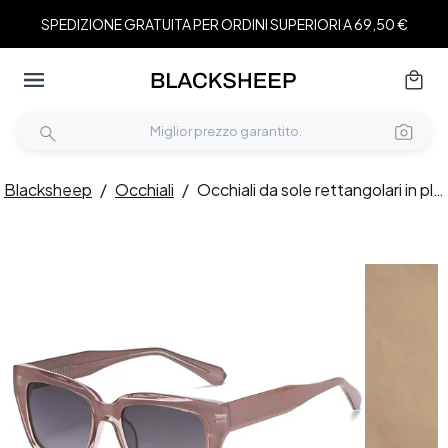
SPEDIZIONE GRATUITA PER ORDINI SUPERIORI A 69,50 €
Blacksheep
/
Occhiali
/
Occhiali da sole rettangolari in plastica rosa #BS2503-0020