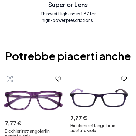
Superior Lens
Thinnest High-Index 1.67 for
high-power prescriptions.
Potrebbe piacerti anche
7
,
77
€
7
,
77
€
Bicchieri rettangolari in
acetato viola
Bicchieri rettangolari in
acetato viola