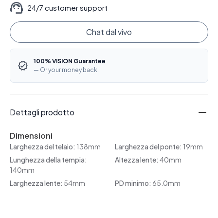
24/7 customer support
Chat dal vivo
100% VISION Guarantee
— Or your money back.
Dettagli prodotto
Dimensioni
Larghezza del telaio:
138mm
Larghezza del ponte:
19mm
Lunghezza della tempia:
Altezza lente:
40mm
140mm
Larghezza lente:
54mm
PD minimo:
65.0mm