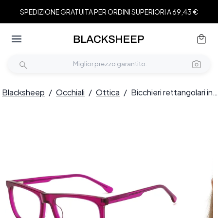
SPEDIZIONE GRATUITA PER ORDINI SUPERIORI A 69,43 €
Blacksheep
/
Occhiali
/
Ottica
/
Bicchieri rettangolari in acetato viola #BS0420-0091