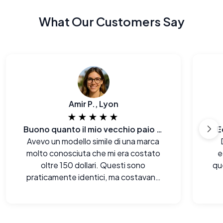
What Our Customers Say
Amir P., Lyon
★★★★★
Buono quanto il mio vecchio paio di [marca famosa]
E
Avevo un modello simile di una marca
molto conosciuta che mi era costato
e
oltre 150 dollari. Questi sono
qu
praticamente identici, ma costavano
circa il 90% in meno.