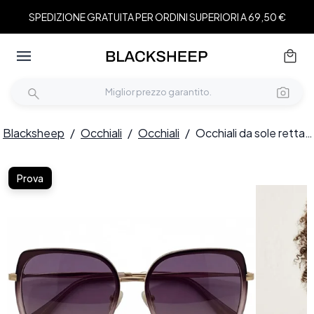
SPEDIZIONE GRATUITA PER ORDINI SUPERIORI A 69,50 €
Blacksheep
/
Occhiali
/
Occhiali
/
Occhiali da sole rettangolari viola in TR90 #BS0824-0316
Prova