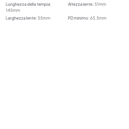
Lunghezza della tempia:
Altezza lente:
51mm
145mm
Larghezza lente:
55mm
PD minimo:
65.5mm