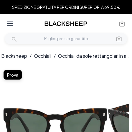
SPEDIZIONE GRATUITA PER ORDINI SUPERIORI A 69,50 €
Blacksheep
/
Occhiali
/
Occhiali da sole rettangolari in acetato effetto tartaruga #BS2607-0419
Prova