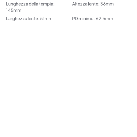
Lunghezza della tempia:
Altezza lente:
38mm
145mm
Larghezza lente:
51mm
PD minimo:
62.5mm