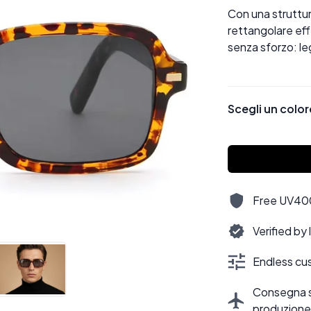
Con una struttur
rettangolare ef
senza sforzo: le
Scegli un color
Free UV400,
Verified by
Endless cus
Consegna sti
produzione