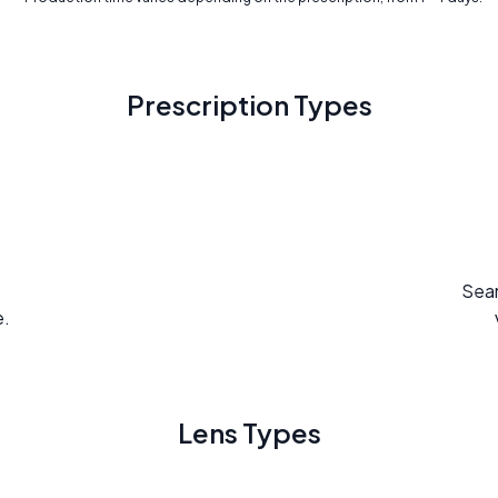
Prescription Types
Seam
e.
Lens Types