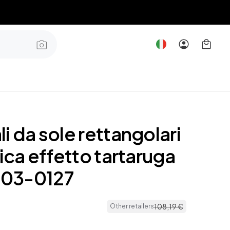
i da sole rettangolari
tica effetto tartaruga
03-0127
108
,
19
€
Other retailers