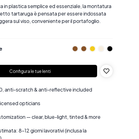
a in plastica semplice ed essenziale, la montatura
fetto tartaruga è pensata per essere indossata
ggera sul viso, conveniente per il portafoglio.
e
Configura le tue lenti
 anti-scratch & anti-reflective included
 licensed opticians
tomization — clear, blue-light, tinted & more
mata: 8–12 giorni lavorativi (inclusa la
)