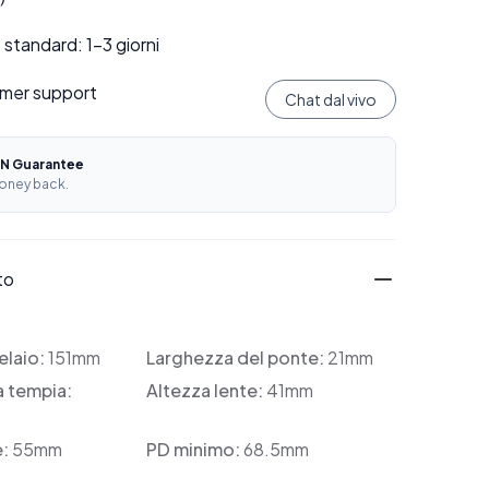
standard: 1–3 giorni
mer support
Chat dal vivo
N Guarantee
oney back.
to
elaio:
151mm
Larghezza del ponte:
21mm
a tempia:
Altezza lente:
41mm
e:
55mm
PD minimo:
68.5mm