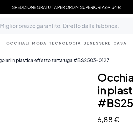
SPEDIZIONE GRATUITA PER ORDINI SUPERIORI A 69,34 €
OCCHIALI
MODA
TECNOLOGIA
BENESSERE
CASA
ngolari in plastica effetto tartaruga #BS2503-0127
Occhial
in plas
#BS25
6
,
88
€