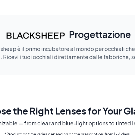
Progettazione
sheep è il primo incubatore al mondo per occhiali che of
 Ricevi i tuoi occhiali direttamente dalle fabbriche, s
e the Right Lenses for Your G
mizable — from clear and blue-light options to tinted l
* Production time varies depending on the prescription, from 1 - 4 days.