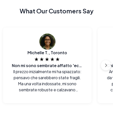
What Our Customers Say
Michelle T., Toronto
★★★★★
Non mi sono sembrate affatto 'economiche
Il prezzo inizialmente mi ha spiazzato:
An
pensavo che sarebbero state fragili.
da 
Ma una volta indossate, mi sono
sembrate robuste e calzavano
c
persino meglio di alcuni dei miei vecchi
modelli.