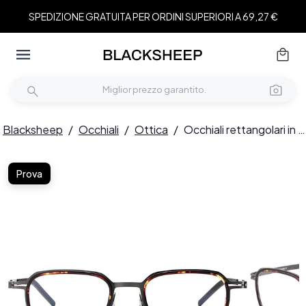
SPEDIZIONE GRATUITA PER ORDINI SUPERIORI A 69,27 €
Blacksheep
/
Occhiali
/
Ottica
/
Occhiali rettangolari in titanio effetto tartaruga #BS1913-0268
Prova