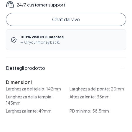
24/7 customer support
Chat dal vivo
100% VISION Guarantee
— Or your money back.
Dettagli prodotto
Dimensioni
Larghezza del telaio:
142mm
Larghezza del ponte:
20mm
Lunghezza della tempia:
Altezza lente:
35mm
145mm
Larghezza lente:
49mm
PD minimo:
58.5mm