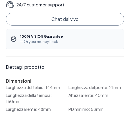
24/7 customer support
Chat dal vivo
100% VISION Guarantee
— Or your money back.
Dettagli prodotto
Dimensioni
Larghezza del telaio:
144mm
Larghezza del ponte:
21mm
Lunghezza della tempia:
Altezza lente:
40mm
150mm
Larghezza lente:
48mm
PD minimo:
58mm