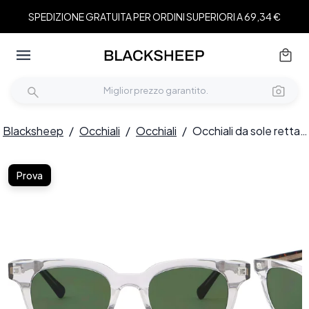
SPEDIZIONE GRATUITA PER ORDINI SUPERIORI A 69,34 €
Blacksheep
/
Occhiali
/
Occhiali
/
Occhiali da sole rettangolari in plastica trasparente #BS2503-0189
Prova