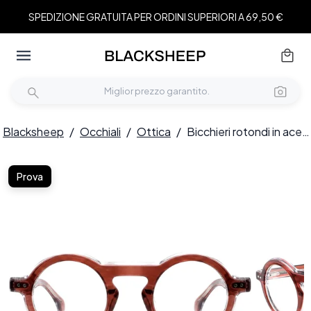
SPEDIZIONE GRATUITA PER ORDINI SUPERIORI A 69,50 €
Blacksheep
/
Occhiali
/
Ottica
/
Bicchieri rotondi in acetato rosa #BS0522-0128
Prova