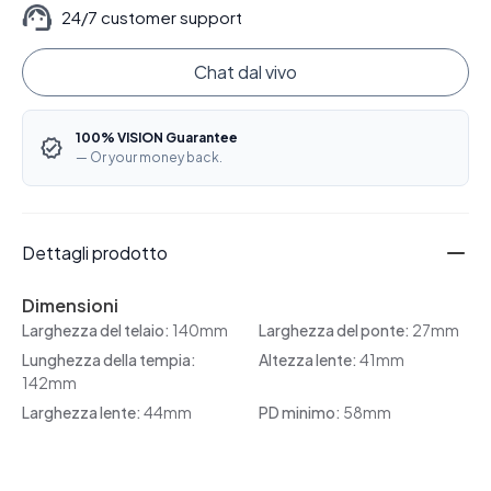
24/7 customer support
Chat dal vivo
100% VISION Guarantee
— Or your money back.
Dettagli prodotto
Dimensioni
Larghezza del telaio:
140mm
Larghezza del ponte:
27mm
Lunghezza della tempia:
Altezza lente:
41mm
142mm
Larghezza lente:
44mm
PD minimo:
58mm