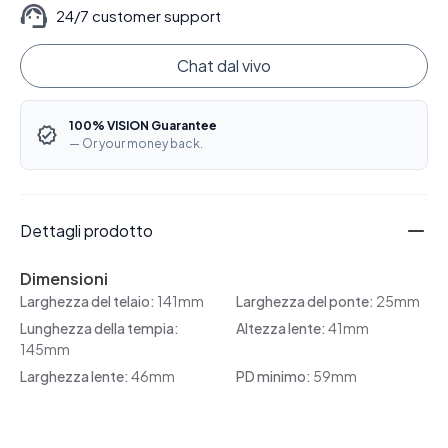
24/7 customer support
Chat dal vivo
100% VISION Guarantee
— Or your money back.
Dettagli prodotto
Dimensioni
Larghezza del telaio:
141mm
Larghezza del ponte:
25mm
Lunghezza della tempia:
Altezza lente:
41mm
145mm
Larghezza lente:
46mm
PD minimo:
59mm