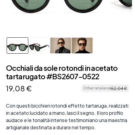
Occhiali da sole rotondi in acetato
tartarugato #BS2607-0522
19
,
08
€
152
,
04
€
Other retailers
Con questi bicchieri rotondi effetto tartaruga, realizzati
in acetato lucidato a mano, lasci il segno. Il loro profilo
audace e le tonalità intense testimoniano una maestria
artigianale destinata a durare nel tempo.