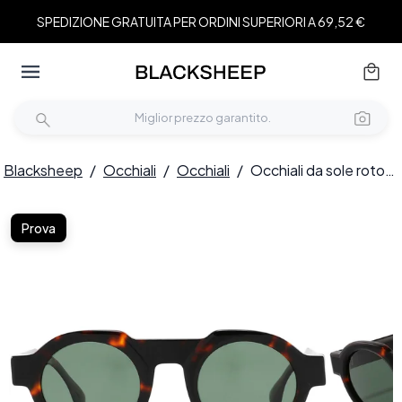
SPEDIZIONE GRATUITA PER ORDINI SUPERIORI A 69,52 €
Blacksheep
/
Occhiali
/
Occhiali
/
Occhiali da sole rotondi in acetato tartarugato #BS2607-0522
Prova