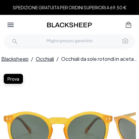
SPEDIZIONE GRATUITA PER ORDINI SUPERIORI A 69,50 €
Blacksheep
/
Occhiali
/
Occhiali da sole rotondi in acetato giallo #BS2607-0451
Prova