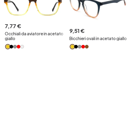
7
,
77
€
9
,
51
€
Occhiali da aviatore in acetato
giallo
Bicchieri ovali in acetato giallo