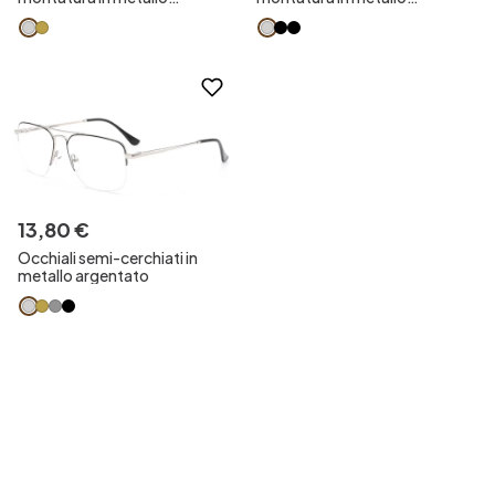
argentato
argentato
13
,
80
€
Occhiali semi-cerchiati in
metallo argentato