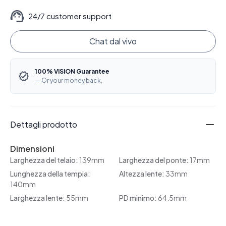
24/7 customer support
Chat dal vivo
100% VISION Guarantee
— Or your money back.
Dettagli prodotto
Dimensioni
Larghezza del telaio:
139mm
Larghezza del ponte:
17mm
Lunghezza della tempia:
Altezza lente:
33mm
140mm
Larghezza lente:
55mm
PD minimo:
64.5mm