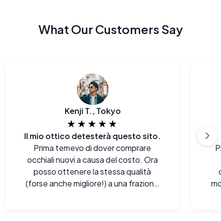
What Our Customers Say
Kenji T., Tokyo
★★★★★
Il mio ottico detesterà questo sito.
Prima temevo di dover comprare
P
occhiali nuovi a causa del costo. Ora
posso ottenere la stessa qualità
(forse anche migliore!) a una frazione
mo
del prezzo.