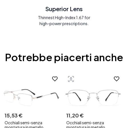
Superior Lens
Thinnest High-Index 1.67 for
high-power prescriptions.
Potrebbe piacerti anche
15
,
53
€
11
,
20
€
Occhiali semi-senza
Occhiali semi-senza
montatura in metallo
montatura in metallo