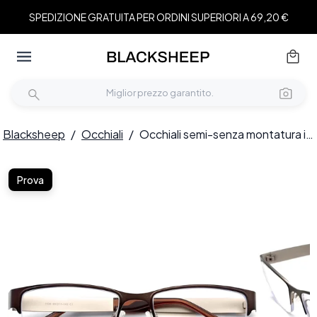
SPEDIZIONE GRATUITA PER ORDINI SUPERIORI A 69,20 €
Blacksheep
/
Occhiali
/
Occhiali semi-senza montatura in metallo marrone #BS2012-0441
Prova