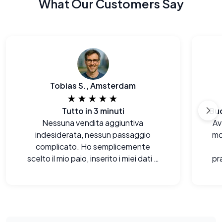
What Our Customers Say
Tobias S., Amsterdam
★★★★★
Tutto in 3 minuti
Nessuna vendita aggiuntiva
Av
indesiderata, nessun passaggio
mo
complicato. Ho semplicemente
scelto il mio paio, inserito i miei dati e
pr
fatto. Onestamente, uno dei
processi di acquisto online più
semplici che abbia fatto ultimamente.