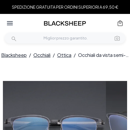
SPEDIZIONE GRATUITA PER ORDINI SUPERIORI A 69,50 €
Blacksheep
/
Occhiali
/
Ottica
/
Occhiali da vista semi-senza montatura in titanio grigio #BS1913-0404