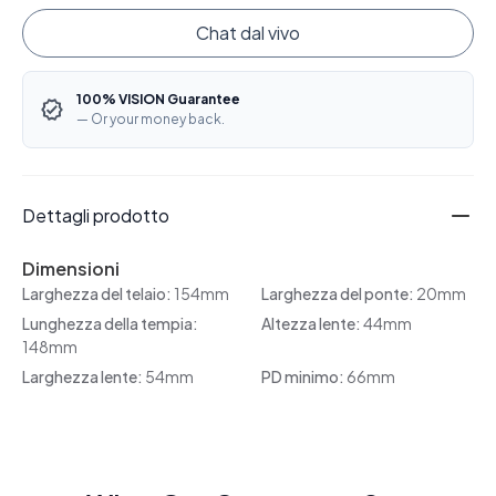
Chat dal vivo
100% VISION Guarantee
— Or your money back.
Dettagli prodotto
Dimensioni
Larghezza del telaio:
154mm
Larghezza del ponte:
20mm
Lunghezza della tempia:
Altezza lente:
44mm
148mm
Larghezza lente:
54mm
PD minimo:
66mm