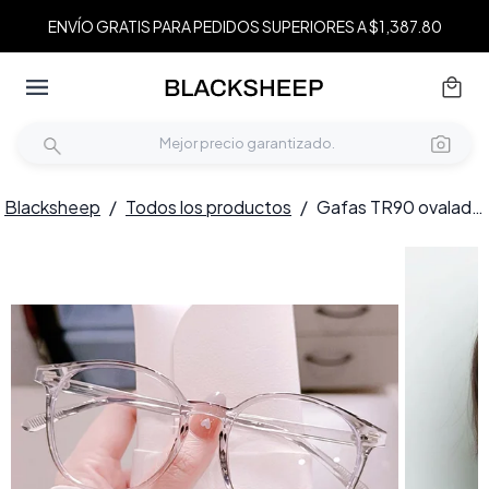
ENVÍO GRATIS PARA PEDIDOS SUPERIORES A $1,387.80
Blacksheep
/
Todos los productos
/
Gafas TR90 ovaladas grises #BS0406-0545