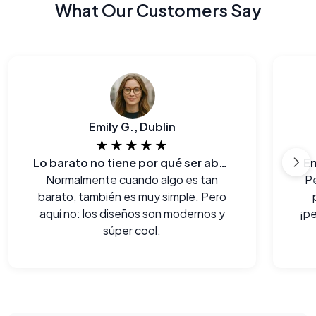
What Our Customers Say
Emily G., Dublin
★★★★★
Lo barato no tiene por qué ser aburrido!
En
Normalmente cuando algo es tan
P
barato, también es muy simple. Pero
aquí no: los diseños son modernos y
¡pe
súper cool.