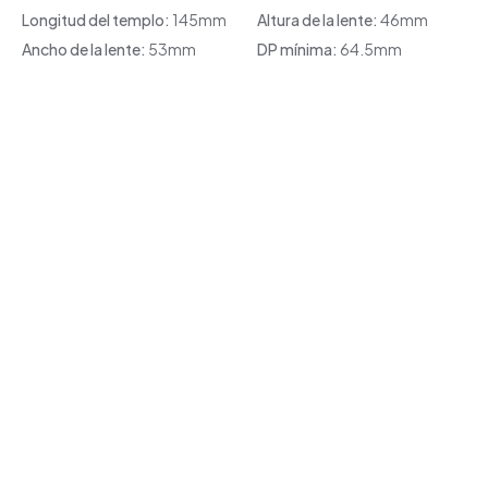
Longitud del templo:
145mm
Altura de la lente:
46mm
Ancho de la lente:
53mm
DP mínima:
64.5mm