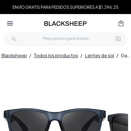
ENVÍO GRATIS PARA PEDIDOS SUPERIORES A $1,396.25
Blacksheep
/
Todos los productos
/
Lentes de sol
/
Gafas de sol polarizadas rectangulares de plástico azul #BS0205-0029