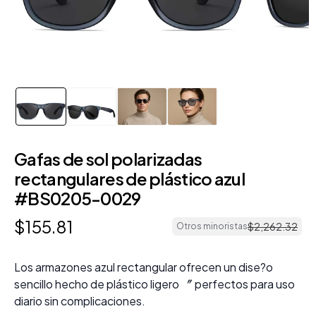
Gafas de sol polarizadas
rectangulares de plástico azul
#BS0205-0029
$
155
.
81
$
2
,
262
.
32
Otros minoristas
Los armazones azul rectangular ofrecen un dise?o
sencillo hecho de plástico ligero 〞 perfectos para uso
diario sin complicaciones.