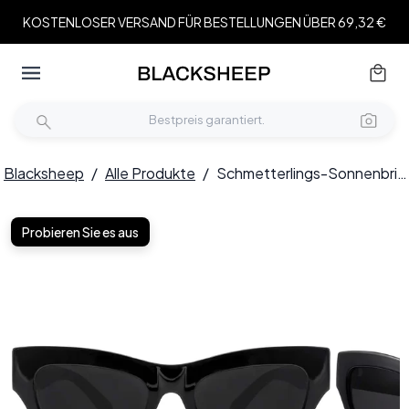
KOSTENLOSER VERSAND FÜR BESTELLUNGEN ÜBER 69,32 €
Blacksheep
/
Alle Produkte
/
Schmetterlings-Sonnenbrille aus schwarzem Acetat #BS2607-0001
Probieren Sie es aus