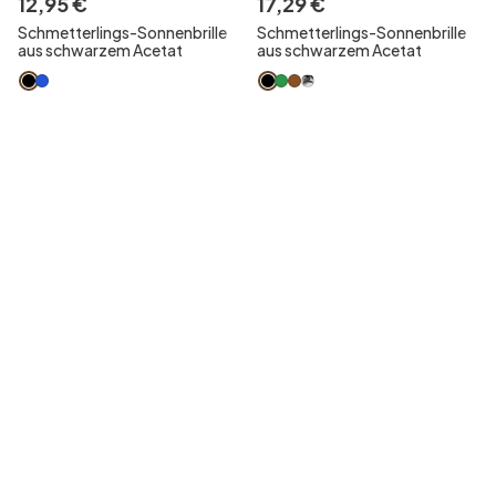
12
,
95
€
17
,
29
€
Schmetterlings-Sonnenbrille
Schmetterlings-Sonnenbrille
aus schwarzem Acetat
aus schwarzem Acetat