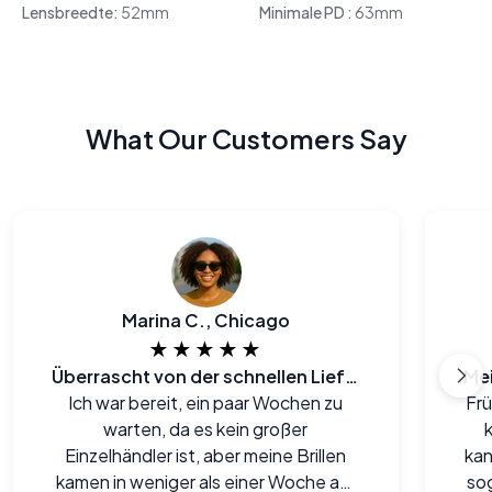
Lensbreedte:
52mm
Minimale PD :
63mm
What Our Customers Say
Marina C., Chicago
★★★★★
Überrascht von der schnellen Lieferung
Ich war bereit, ein paar Wochen zu
Frü
warten, da es kein großer
Einzelhändler ist, aber meine Brillen
kan
kamen in weniger als einer Woche an.
sog