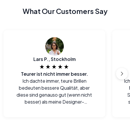
What Our Customers Say
Lars P., Stockholm
★★★★★
Teurer ist nicht immer besser.
Ich dachte immer, teure Brillen
Ic
bedeuten bessere Qualität, aber
diese sind genauso gut (wenn nicht
S
besser) als meine Designer-
Fassungen. Mein Kopf ist offiziell
Ge
blown.