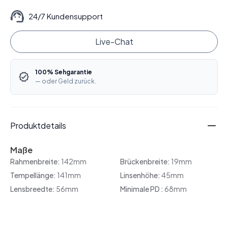
24/7 Kundensupport
Live-Chat
100% Sehgarantie
— oder Geld zurück.
Produktdetails
Maße
Rahmenbreite:
142mm
Brückenbreite:
19mm
Tempellänge:
141mm
Linsenhöhe:
45mm
Lensbreedte:
56mm
Minimale PD :
68mm