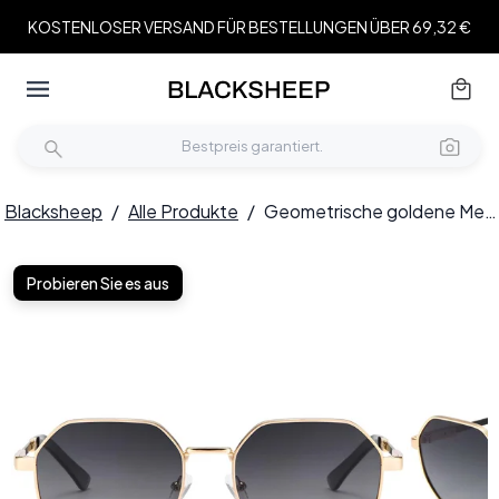
KOSTENLOSER VERSAND FÜR BESTELLUNGEN ÜBER 69,32 €
Blacksheep
/
Alle Produkte
/
Geometrische goldene Metall-Sonnenbrille #BS2503-0038
Probieren Sie es aus