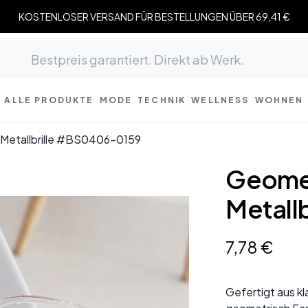
KOSTENLOSER VERSAND FÜR BESTELLUNGEN ÜBER 69,41 €
ALLE PRODUKTE
MODE
TECHNIK
WELLNESS
WOHNEN
 Metallbrille #BS0406-0159
Geomet
Metall
7
,
78
€
Gefertigt aus kl