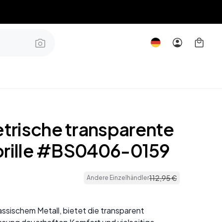
rische transparente
brille #BS0406-0159
112
,
95
€
Andere Einzelhändler
assischem Metall, bietet die transparent