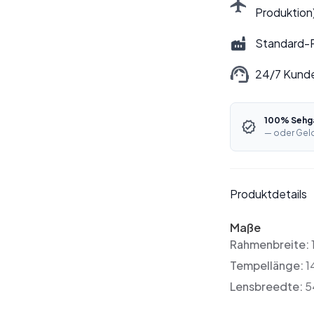
Produktion
Standard-P
24/7 Kund
100% Sehga
— oder Geld
Produktdetails
Maße
Rahmenbreite:
Tempellänge:
1
Lensbreedte:
5