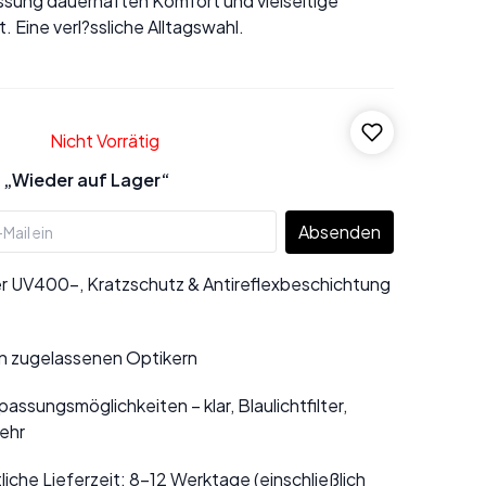
sung dauerhaften Komfort und vielseitige
. Eine verl?ssliche Alltagswahl.
Nicht Vorrätig
 „Wieder auf Lager“
Absenden
r UV400-, Kratzschutz & Antireflexbeschichtung
n zugelassenen Optikern
assungsmöglichkeiten – klar, Blaulichtfilter,
ehr
liche Lieferzeit: 8–12 Werktage (einschließlich