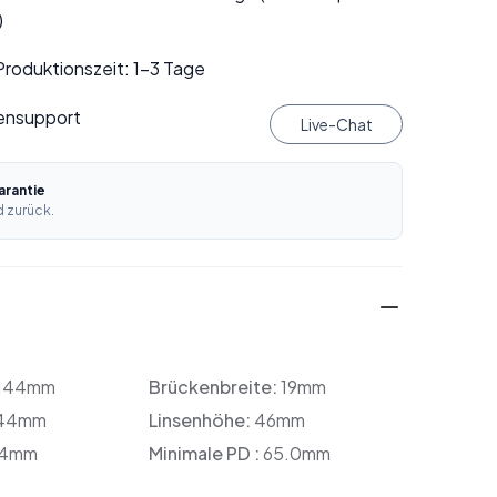
)
roduktionszeit: 1–3 Tage
ensupport
Live-Chat
rantie
 zurück.
144mm
Brückenbreite:
19mm
44mm
Linsenhöhe:
46mm
4mm
Minimale PD :
65.0mm