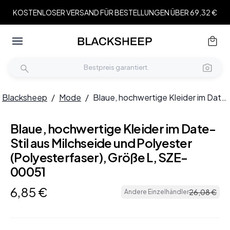
KOSTENLOSER VERSAND FÜR BESTELLUNGEN ÜBER 69,32 €
Blacksheep
/
Mode
/
Blaue, hochwertige Kleider im Date-Stil aus Milchseide und Polyester (Polyesterfaser), Größe L, SZE-00051
Blaue, hochwertige Kleider im Date-
Stil aus Milchseide und Polyester
(Polyesterfaser), Größe L, SZE-
00051
6
,
85
€
26
,
08
€
Andere Einzelhändler