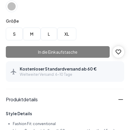
Größe
S
M
L
XL
In die Einkaufstasche
Kostenloser Standardversand ab 60 €
Weltweiter Versand: 6–10 Tage
Produktdetails
Style Details
Fashion Fit: conventional