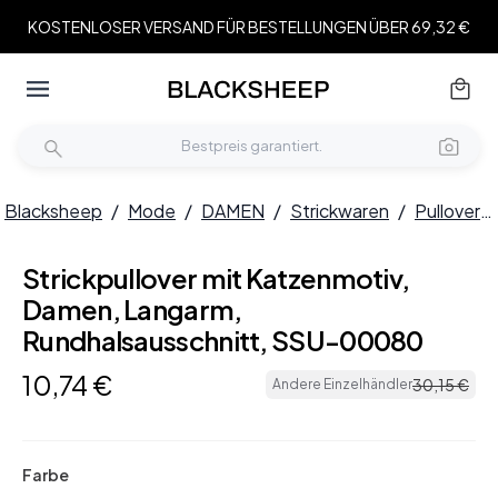
KOSTENLOSER VERSAND FÜR BESTELLUNGEN ÜBER 69,32 €
Blacksheep
/
Mode
/
DAMEN
/
Strickwaren
/
Pullover
/
Strickpullover mit Katzenmotiv,
Damen, Langarm,
Rundhalsausschnitt, SSU-00080
10
,
74
€
30
,
15
€
Andere Einzelhändler
Farbe