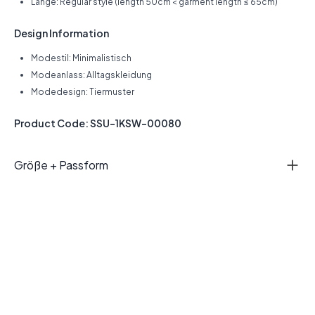
Länge: Regular style (length 50cm < garment length ≤ 65cm)
Design Information
Modestil: Minimalistisch
Modeanlass: Alltagskleidung
Modedesign: Tiermuster
Product Code: SSU-1KSW-00080
Größe + Passform