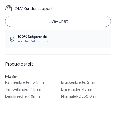
24/7 Kundensupport
Live-Chat
100% Sehgarantie
— oder Geld zurück.
Produktdetails
Maße
Rahmenbreite:
134mm
Brückenbreite:
21mm
Tempellänge:
141mm
Linsenhöhe:
45mm
Lensbreedte:
48mm
Minimale PD :
58.0mm