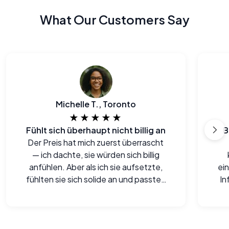
What Our Customers Say
Michelle T., Toronto
★★★★★
Fühlt sich überhaupt nicht billig an
B
Der Preis hat mich zuerst überrascht
— ich dachte, sie würden sich billig
anfühlen. Aber als ich sie aufsetzte,
ei
fühlten sie sich solide an und passten
In
besser als manche meiner alten
ges
Paare.