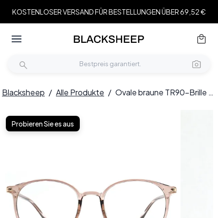
KOSTENLOSER VERSAND FÜR BESTELLUNGEN ÜBER 69,52 €
Blacksheep
/
Alle Produkte
/
Ovale braune TR90-Brille #BS0406-0303
Probieren Sie es aus