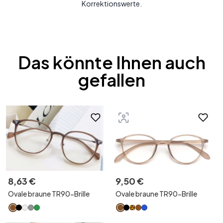
Korrektionswerte.
Das könnte Ihnen auch
gefallen
8
,
63
€
9
,
50
€
Ovale braune TR90-Brille
Ovale braune TR90-Brille