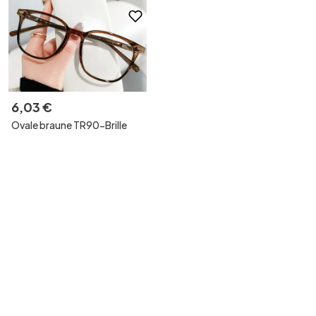
6
,
03
€
Ovale braune TR90-Brille