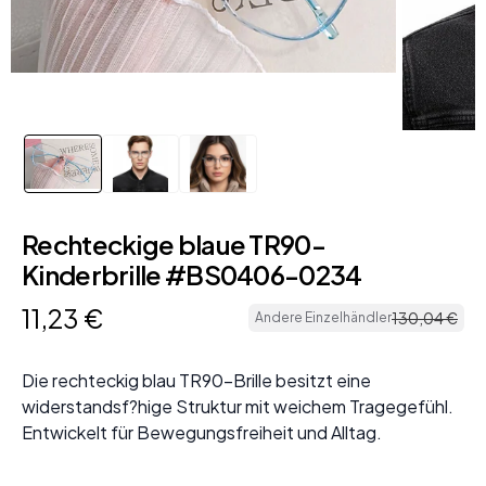
Rechteckige blaue TR90-
Kinderbrille #BS0406-0234
11
,
23
€
130
,
04
€
Andere Einzelhändler
Die rechteckig blau TR90-Brille besitzt eine
widerstandsf?hige Struktur mit weichem Tragegefühl.
Entwickelt für Bewegungsfreiheit und Alltag.