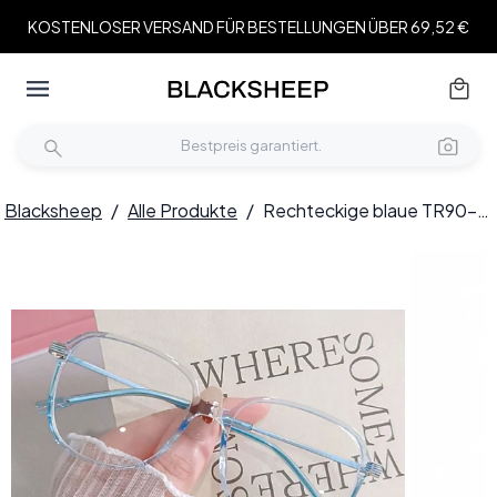
KOSTENLOSER VERSAND FÜR BESTELLUNGEN ÜBER 69,52 €
Blacksheep
/
Alle Produkte
/
Rechteckige blaue TR90-Kinderbrille #BS0406-0234