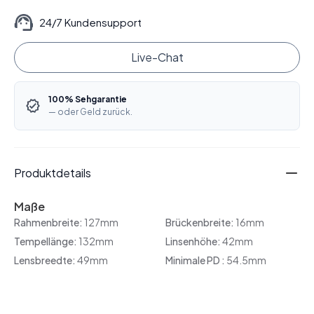
24/7 Kundensupport
Live-Chat
100% Sehgarantie
— oder Geld zurück.
Produktdetails
Maße
Rahmenbreite:
127mm
Brückenbreite:
16mm
Tempellänge:
132mm
Linsenhöhe:
42mm
Lensbreedte:
49mm
Minimale PD :
54.5mm