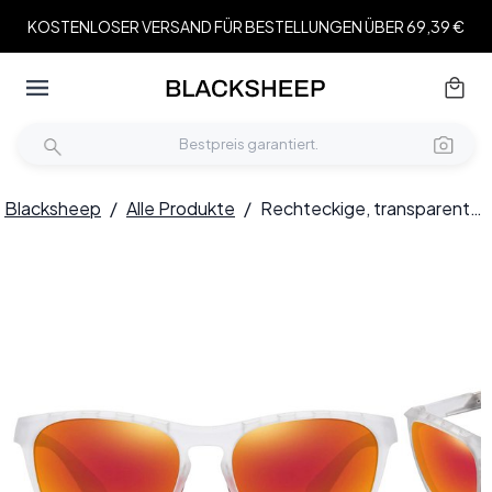
KOSTENLOSER VERSAND FÜR BESTELLUNGEN ÜBER 69,39 €
Blacksheep
/
Alle Produkte
/
Rechteckige, transparente, polarisierte TR90-Sonnenbrille #BS0205-0008