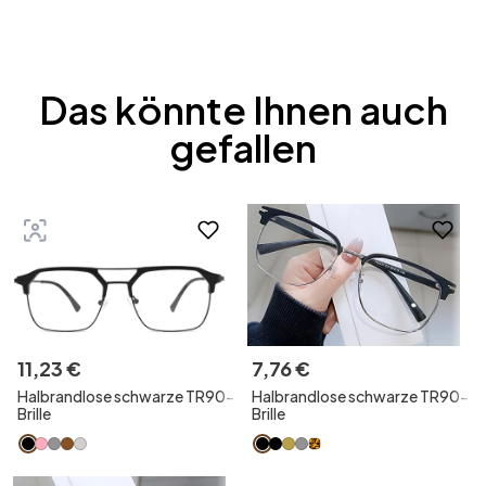
Das könnte Ihnen auch
gefallen
11
,
23
€
7
,
76
€
Halbrandlose schwarze TR90-
Halbrandlose schwarze TR90-
Brille
Brille