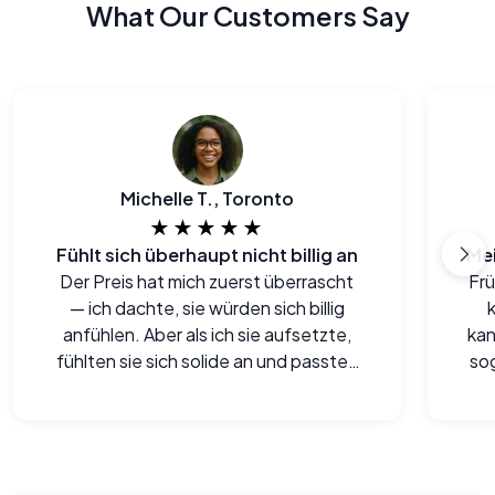
What Our Customers Say
Michelle T., Toronto
★★★★★
Fühlt sich überhaupt nicht billig an
Der Preis hat mich zuerst überrascht
Frü
— ich dachte, sie würden sich billig
anfühlen. Aber als ich sie aufsetzte,
kan
fühlten sie sich solide an und passten
sog
besser als manche meiner alten
Paare.