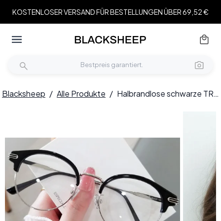
KOSTENLOSER VERSAND FÜR BESTELLUNGEN ÜBER 69,52 €
Blacksheep
/
Alle Produkte
/
Halbrandlose schwarze TR90-Brille #BS0406-0451