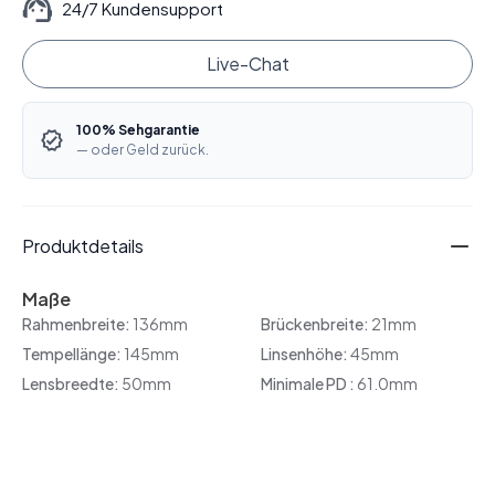
24/7 Kundensupport
Live-Chat
100% Sehgarantie
— oder Geld zurück.
Produktdetails
Maße
Rahmenbreite:
136mm
Brückenbreite:
21mm
Tempellänge:
145mm
Linsenhöhe:
45mm
Lensbreedte:
50mm
Minimale PD :
61.0mm