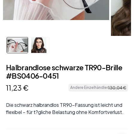
Halbrandlose schwarze TR90-Brille
#BS0406-0451
11
,
23
€
130
,
04
€
Andere Einzelhändler
Die schwarz halbrandlos TR90-Fassung ist leicht und
flexibel – für t?gliche Belastung ohne Komfortverlust.