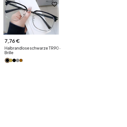
7
,
76
€
Halbrandlose schwarze TR90-
Brille