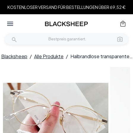
KOSTENLOSER VERSAND FÜR BESTELLUNGEN ÜBER 69,52 €
Blacksheep
/
Alle Produkte
/
Halbrandlose transparente TR90-Brille #BS0406-0452