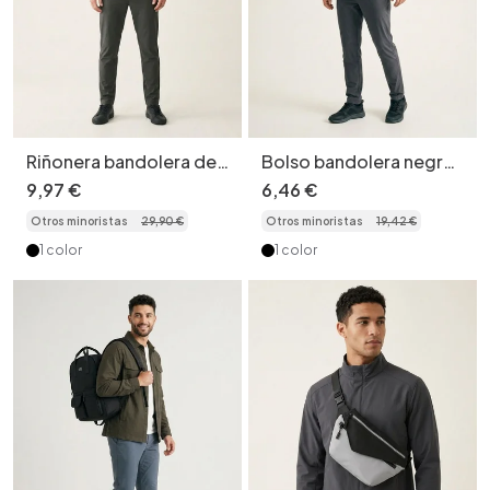
Riñonera bandolera de
Bolso bandolera negro
camuflaje para hombre
para hombre - Ideal
9
,
97
€
6
,
46
€
- Estilo versátil
para el gimnasio y los
Otros minoristas
29
,
90
€
Otros minoristas
19
,
42
€
viajes.
1 color
1 color