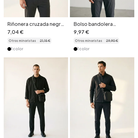
Riñonera cruzada negra
Bolso bandolera
para hombre - Bolso de
utilitario negro - Bolso
7
,
04
€
9
,
97
€
pecho versátil
bandolera moderno
Otros minoristas
21
,
15
€
Otros minoristas
29
,
90
€
1 color
1 color