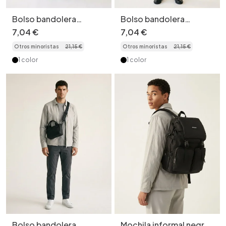
Bolso bandolera
Bolso bandolera
táctico - Riñonera
compacto para hombre
7
,
04
€
7
,
04
€
utilitaria y duradera
- Negro mate
Otros minoristas
21
,
15
€
Otros minoristas
21
,
15
€
1 color
1 color
Bolso bandolera
Mochila informal negra