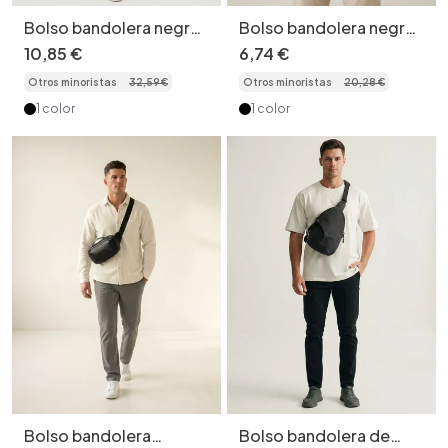
Bolso bandolera negro
Bolso bandolera negro
informal para hombre.
para hombre - Riñonera
10
,
85
€
6
,
74
€
Otros minoristas
32
,
59
€
Otros minoristas
20
,
28
€
1 color
1 color
Bolso bandolera
Bolso bandolera de