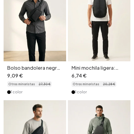
Bolso bandolera negro
Mini mochila ligera:
elegante para el pecho
ideal para viajes y uso
9
,
09
€
6
,
74
€
- Bolso utilitario
diario.
Otros minoristas
27
,
30
€
Otros minoristas
20
,
28
€
moderno
1 color
1 color