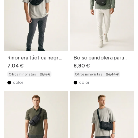
Riñonera táctica negra
Bolso bandolera para
para hombre, bolso de
hombre - Bolso de
7
,
04
€
8
,
80
€
pecho tipo bandolera.
pecho cruzado
Otros minoristas
21
,
15
€
Otros minoristas
26
,
44
€
1 color
1 color