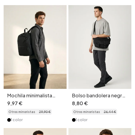
Mochila minimalista
Bolso bandolera negro
negra para uso diario -
informal para hombre
9
,
97
€
8
,
80
€
Mochila de viaje unisex
con detalle de hebilla
Otros minoristas
29
,
90
€
Otros minoristas
26
,
44
€
1 color
1 color