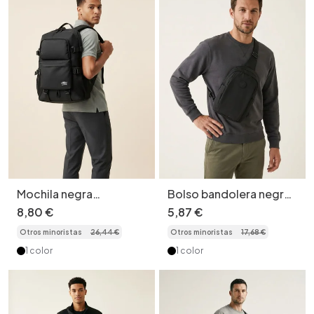
Mochila negra
Bolso bandolera negro
espaciosa para viajes y
ligero - Riñonera de
8
,
80
€
5
,
87
€
desplazamientos
pecho para hombre
Otros minoristas
26
,
44
€
Otros minoristas
17
,
68
€
diarios.
1 color
1 color