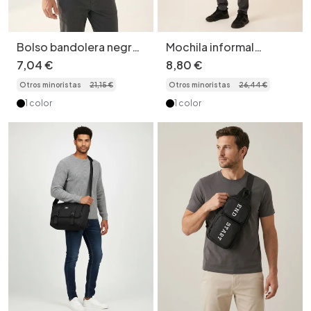
Bolso bandolera negro
Mochila informal
para hombre - Duradero
multicapa para portátil:
7
,
04
€
8
,
80
€
y elegante
duradera y elegante.
Otros minoristas
21
,
15
€
Otros minoristas
26
,
44
€
1 color
1 color