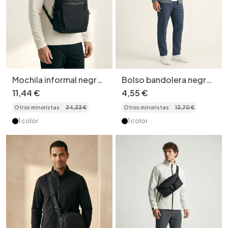
Mochila informal negra
Bolso bandolera negro
para portátil - Mochila
para hombre - Bolso
11
,
44
€
4
,
55
€
para viajes y uso diario
bandolera informal para
Otros minoristas
34
,
33
€
Otros minoristas
13
,
70
€
el pecho
1 color
1 color