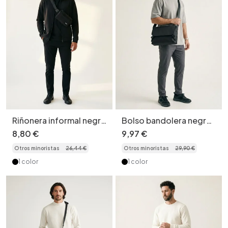
Riñonera informal negra
Bolso bandolera negro
para hombre, tipo
mate para hombre
8
,
80
€
9
,
97
€
bandolera.
Otros minoristas
26
,
44
€
Otros minoristas
29
,
90
€
1 color
1 color