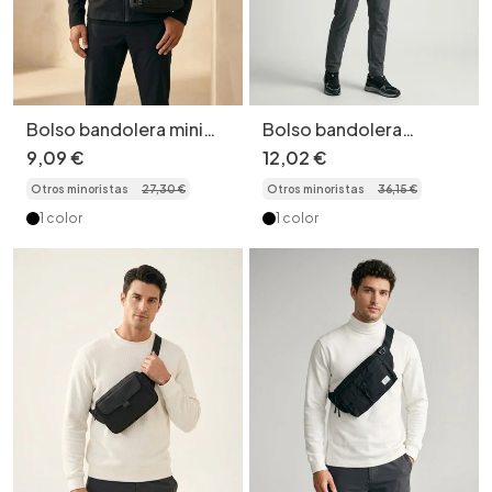
Bolso bandolera mini
Bolso bandolera
informal de nailon para
táctico para hombre
9
,
09
€
12
,
02
€
hombre y mujer.
con múltiples bolsillos.
Otros minoristas
27
,
30
€
Otros minoristas
36
,
15
€
1 color
1 color