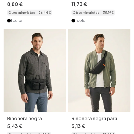
versátil de color negro
lona para hombre -
8
,
80
€
11
,
73
€
mate con asa superior
Bolso cruzado para el
Otros minoristas
26
,
44
€
Otros minoristas
35
,
19
€
pecho
1 color
1 color
Riñonera negra
Riñonera negra para
multibolsillos para
hombre - Bolso
5
,
43
€
5
,
13
€
hombre | Bolso de
bandolera informal