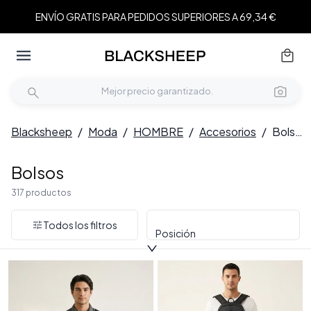
ENVÍO GRATIS PARA PEDIDOS SUPERIORES A 69,34 €
Blacksheep
/
Moda
/
HOMBRE
/
Accesorios
/
Bolsos
Bolsos
317 productos
Todos los filtros
Posición