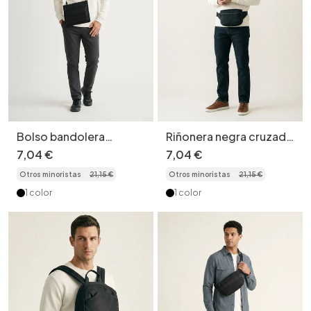
Bolso bandolera
Riñonera negra cruzada
táctico delgado para
- Estilo versátil
7
,
04
€
7
,
04
€
hombre - Bolso de
Otros minoristas
21
,
15
€
Otros minoristas
21
,
15
€
mensajero utilitario
1 color
1 color