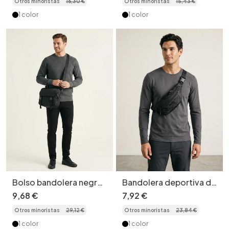
Otros minoristas
16
,
30
€
Otros minoristas
15
,
43
€
pecho
1 color
1 color
Bolso bandolera negro
Bandolera deportiva de
informal para hombre
camuflaje: versátil para
9
,
68
€
7
,
92
€
el pecho y la cintura.
Otros minoristas
29
,
12
€
Otros minoristas
23
,
84
€
1 color
1 color