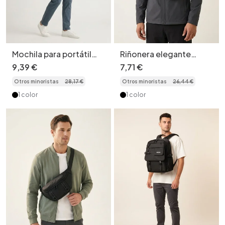
Mochila para portátil
Riñonera elegante
con múltiples bolsillos:
bicolor - Bolso
9
,
39
€
7
,
71
€
elegante y duradera.
bandolera moderno
Otros minoristas
28
,
17
€
Otros minoristas
26
,
44
€
1 color
1 color