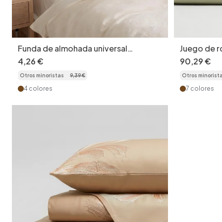
Funda de almohada universal
Juego de r
acolchada de algodón supersuave,
bordado de
4
,
26
€
90
,
29
€
juego de 2 piezas - Funda higiénica
de algodó
Otros minoristas
9
,
39
€
Otros minorist
de viaje
4 colores
7 colores