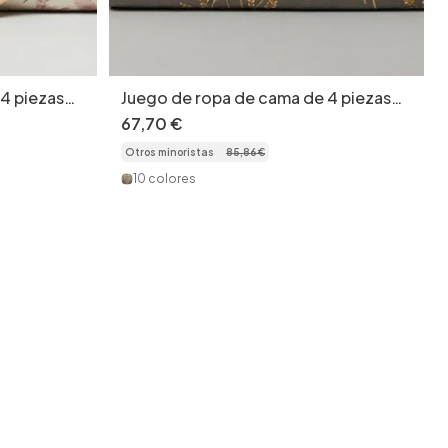
4 piezas
Juego de ropa de cama de 4 piezas
estampado
con estampado floral de primera
67
,
70
€
ve con
calidad - Funda nórdica de algodón
Otros minoristas
85
,
86
€
suave
10 colores