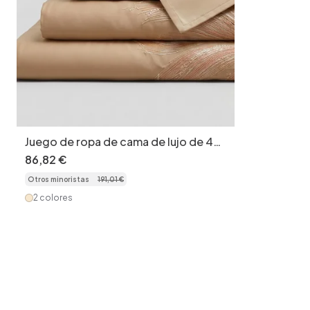
Juego de ropa de cama de lujo de 4
piezas de algodón bordado -
86
,
82
€
Elegante funda nórdica floral
Otros minoristas
191
,
01
€
2 colores