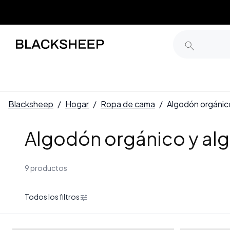
Blacksheep
/
Hogar
/
Ropa de cama
/
Algodón orgánic
Algodón orgánico y al
9 productos
Todos los filtros