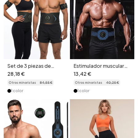
Set de 3 piezas de
Estimulador muscular
estimulador muscular
EMS para tonificar
28
,
18
€
13
,
42
€
EMS para abdominales y
abdominales |
Otros minoristas
84
,
55
€
Otros minoristas
40
,
25
€
brazos | Dispositivo
Dispositivo portátil de
portátil de fitness
fitness
1 color
1 color