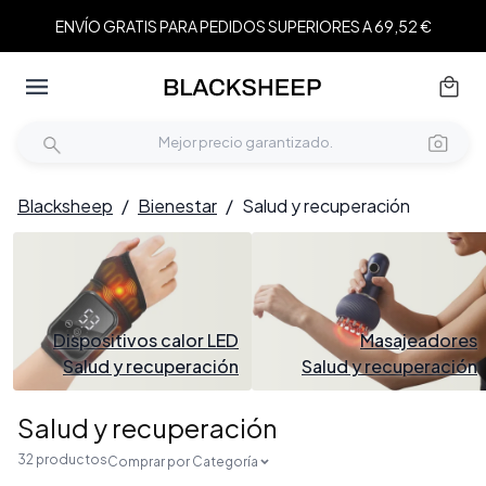
ENVÍO GRATIS PARA PEDIDOS SUPERIORES A 69,52 €
Blacksheep
/
Bienestar
/
Salud y recuperación
Dispositivos calor LED
Masajeadores
Salud y recuperación
Salud y recuperación
Salud y recuperación
32 productos
Comprar por Categoría