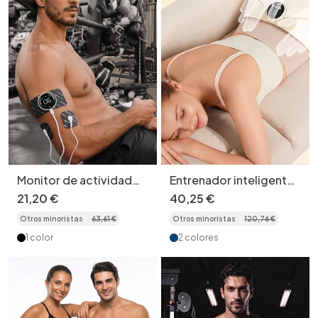
Monitor de actividad
Entrenador inteligente
física inteligente | Alivio
de caderas y glúteos
21
,
20
€
40
,
25
€
inalámbrico del dolor y
con
Otros minoristas
63
,
61
€
Otros minoristas
120
,
76
€
los músculos
electroestimulación
muscular (EMS), calor y
1 color
2 colores
masaje.