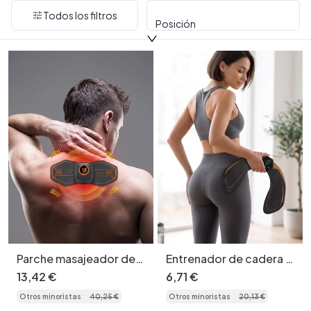
Todos los filtros
Posición
Parche masajeador de
Entrenador de cadera y
cuello EMS con terapia
tonificador de glúteos
13
,
42
€
6
,
71
€
de calor
EMS - Estimulador
Otros minoristas
40
,
25
€
Otros minoristas
20
,
13
€
muscular