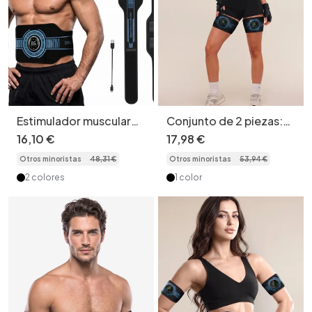
Estimulador muscular
Conjunto de 2 piezas:
EMS para abdominales -
estimulador muscular
16
,
10
€
17
,
98
€
Entrenamiento de
EMS para muslos,
Otros minoristas
48
,
31
€
Otros minoristas
53
,
94
€
cuerpo completo
cinturón de
entrenamiento
2 colores
1 color
abdominal y kit de
tonificación corporal.