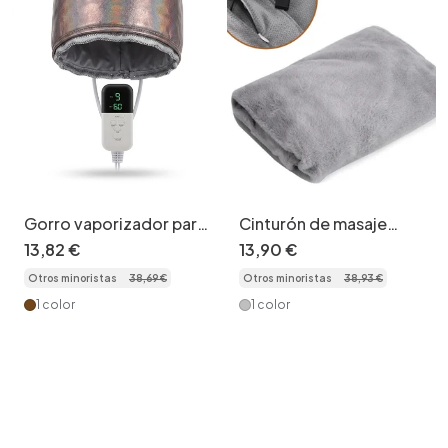
Gorro vaporizador para
Cinturón de masaje
el cabello para
lumbar con
13
,
82
€
13
,
90
€
acondicionamiento
calefacción: 3 modos
Otros minoristas
38
,
69
€
Otros minoristas
38
,
93
€
profundo y tratamiento
de calor y vibración.
térmico.
1 color
1 color