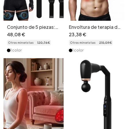
Conjunto de 5 piezas:
Envoltura de terapia de
cinturón de
luz roja - Dispositivo
48
,
08
€
23
,
38
€
entrenamiento
LED de doble espectro
Otros minoristas
120
,
76
€
Otros minoristas
215
,
09
€
abdominal con
estimulador muscular
1 color
1 color
EMS y kit de
tonificación corporal.