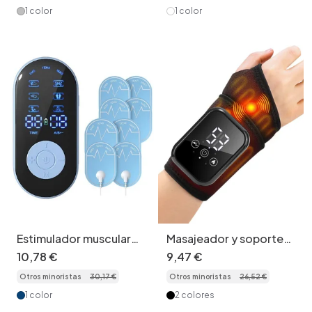
1 color
1 color
Estimulador muscular
Masajeador y soporte
TENS EMS NMES -
de muñeca con calor -
10
,
78
€
9
,
47
€
Dispositivo para alivio
Alivio del dolor y
Otros minoristas
30
,
17
€
Otros minoristas
26
,
52
€
del dolor y masaje
terapia
1 color
2 colores