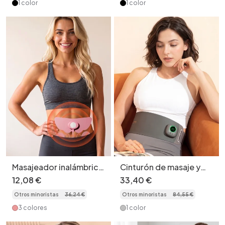
1 color
1 color
Masajeador inalámbrico
Cinturón de masaje y
TENS para alivio
calefacción EMS - Alivio
12
,
08
€
33
,
40
€
localizado del dolor
del dolor y bienestar
Otros minoristas
36
,
24
€
Otros minoristas
84
,
55
€
3 colores
1 color