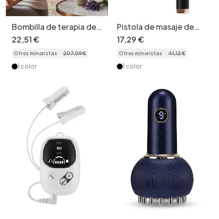
Bombilla de terapia de
Pistola de masaje de
luz roja de 54 W para
percusión con mango
22
,
51
€
17
,
29
€
alivio del dolor y
extendido para masaje
Otros minoristas
207
,
09
€
Otros minoristas
41
,
12
€
cuidado de la piel.
de tejido profundo
1 color
1 color