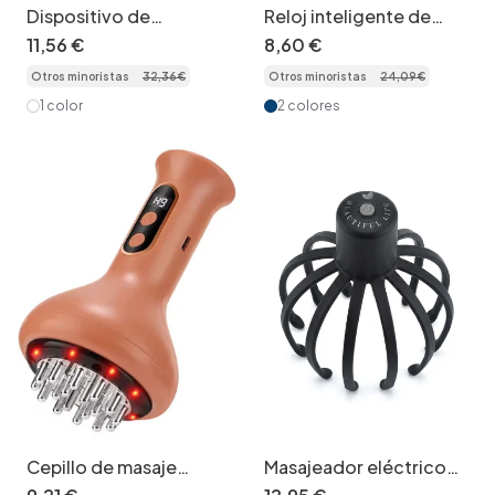
Dispositivo de
Reloj inteligente de
microcorriente CES
seguimiento de
11
,
56
€
8
,
60
€
para aliviar el insomnio
actividad física con
Otros minoristas
32
,
36
€
Otros minoristas
24
,
09
€
monitor de frecuencia
cardíaca
1 color
2 colores
Cepillo de masaje
Masajeador eléctrico
meridiano de 9 niveles
de cabeza: 12 brazos