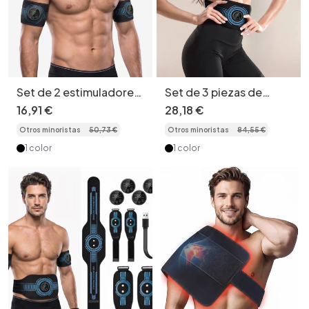
Set de 2 estimuladores
Set de 3 piezas de
musculares EMS para
estimulador muscular
16
,
91
€
28
,
18
€
brazos y abdominales -
EMS para abdominales -
Otros minoristas
50
,
73
€
Otros minoristas
84
,
55
€
Entrenamiento de
Entrenamiento de
cuerpo completo
cuerpo completo
1 color
1 color