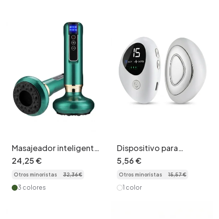
Masajeador inteligente
Dispositivo para
con ventosas, calor y
conciliar el sueño |
24
,
25
€
5
,
56
€
terapia de raspado.
Estimulador de pulsos
Otros minoristas
32
,
36
€
Otros minoristas
15
,
57
€
CES para el insomnio y
el estrés
3 colores
1 color