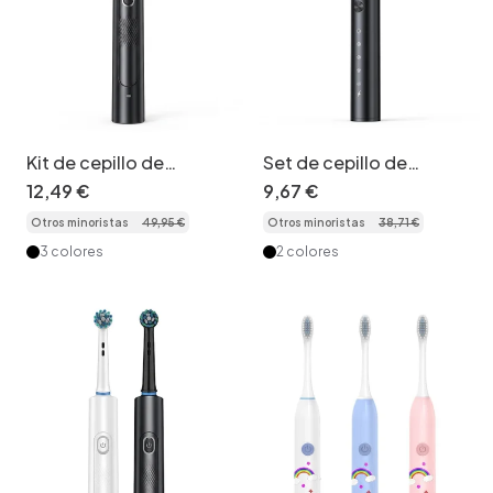
Kit de cepillo de
Set de cepillo de
dientes eléctrico con
dientes eléctrico
12
,
49
€
9
,
67
€
estuche de viaje,
sónico, estuche de
Otros minoristas
49
,
95
€
Otros minoristas
38
,
71
€
múltiples cabezales de
viaje, cabezales de
cepillo y limpiador de
repuesto, limpiador de
3 colores
2 colores
lengua.
lengua