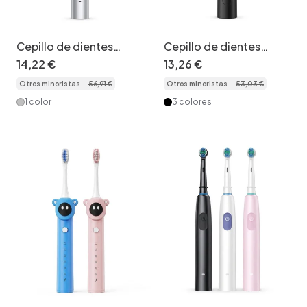
Cepillo de dientes
Cepillo de dientes
eléctrico avanzado, 5
eléctrico Beauty Life, 5
14
,
22
€
13
,
26
€
modos, 40000
modos de limpieza,
Otros minoristas
56
,
91
€
Otros minoristas
53
,
03
€
vibraciones/min, 8
cerdas suaves.
cabezales.
1 color
3 colores