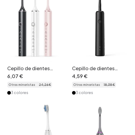
Cepillo de dientes
Cepillo de dientes
eléctrico recargable de
eléctrico acústico
6
,
07
€
4
,
59
€
alta gama con motor
recargable de limpieza
Otros minoristas
24
,
26
€
Otros minoristas
18
,
38
€
acústico, temporizador
profunda,
de 2 minutos y múltiples
temporizador de 2
3 colores
3 colores
modos.
minutos, cerdas suaves
Dupont.