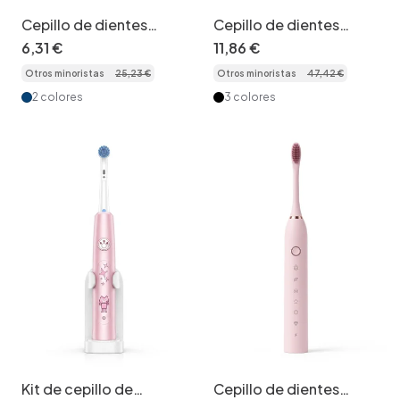
Cepillo de dientes
Cepillo de dientes
eléctrico ergonómico
eléctrico recargable
6
,
31
€
11
,
86
€
para niños con
con motor acústico,
Otros minoristas
25
,
23
€
Otros minoristas
47
,
42
€
temporizador
temporizador de 2
inteligente, cerdas
minutos y 8 cabezales.
2 colores
3 colores
suaves y 8 cabezales.
Kit de cepillo de
Cepillo de dientes