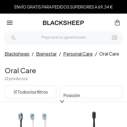
ENVÍO GRATIS PARA PEDIDOS SUPERIORES A 69,34 €
Blacksheep
/
Bienestar
/
Personal Care
/
Oral Care
Oral Care
22 productos
Todos los filtros
Posición