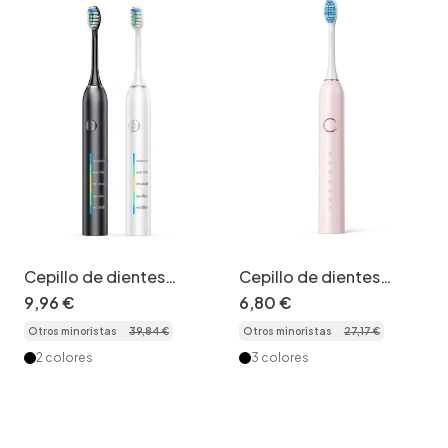
Cepillo de dientes
Cepillo de dientes
eléctrico sónico
eléctrico sónico con 6
9
,
96
€
6
,
80
€
avanzado con 5 modos,
modos, 8 cabezales,
Otros minoristas
39
,
84
€
Otros minoristas
27
,
17
€
estuche de viaje y
temporizador
batería de larga
inteligente y 40000
2 colores
3 colores
duración.
vibraciones por minuto.