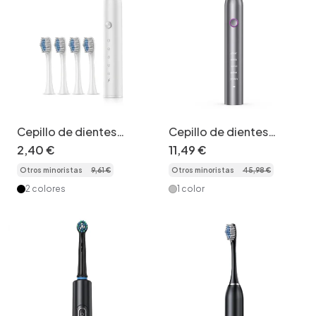
Cepillo de dientes
Cepillo de dientes
eléctrico sónico de alta
eléctrico sónico de
2
,
40
€
11
,
49
€
frecuencia IHEALTHY, 5
limpieza profunda, 5
Otros minoristas
9
,
61
€
Otros minoristas
45
,
98
€
modos, 8 cabezales,
modos, cerdas Dupont,
estuche.
40000
2 colores
1 color
vibraciones/min.