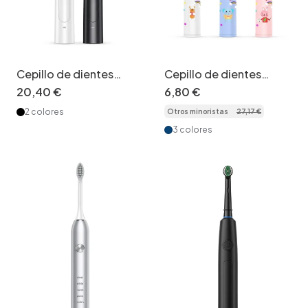
Cepillo de dientes
Cepillo de dientes
eléctrico profesional
eléctrico infantil
20
,
40
€
6
,
80
€
Beauty Life, limpieza
Playful, cerdas
2 colores
Otros minoristas
27
,
17
€
profunda, 4/8
extrasuaves, diseño
cabezales
divertido.
3 colores