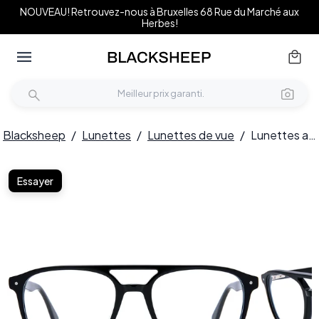
NOUVEAU! Retrouvez-nous à Bruxelles 68 Rue du Marché aux
Herbes!
Blacksheep
/
Lunettes
/
Lunettes de vue
/
Lunettes aviateur en acétate noir #BS0218-0426
Essayer