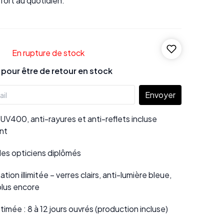
nfort au quotidien.
En rupture de stock
our être de retour en stock
Envoyer
UV400, anti-rayures et anti-reflets incluse
nt
 des opticiens diplômés
tion illimitée – verres clairs, anti-lumière bleue,
plus encore
stimée : 8 à 12 jours ouvrés (production incluse)