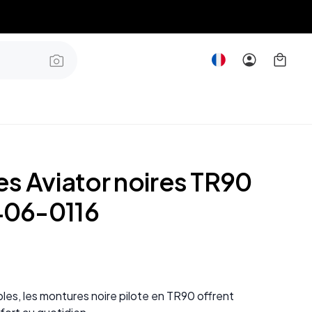
es Aviator noires TR90
06-0116
bles, les montures noire pilote en TR90 offrent