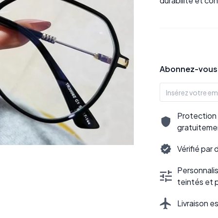
durabilité et co
Abonnez-vous p
Protection 
gratuiteme
Vérifié par
Personnalisa
teintés et 
Livraison e