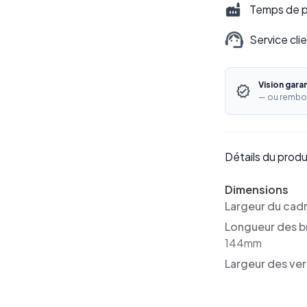
Temps de pr
Service cli
Vision gara
— ou rembo
Détails du produ
Dimensions
Largeur du cad
Longueur des b
144mm
Largeur des ver