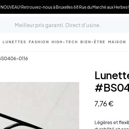
NOUVEAU! Retrouvez-nous à Bruxelles 68 Rue du Marché aux Herbes!
LUNETTES
FASHION
HIGH-TECH
BIEN-ÊTRE
MAISON
#BS0406-0116
Lunett
#BS04
7
,
76
€
Légères et flexi