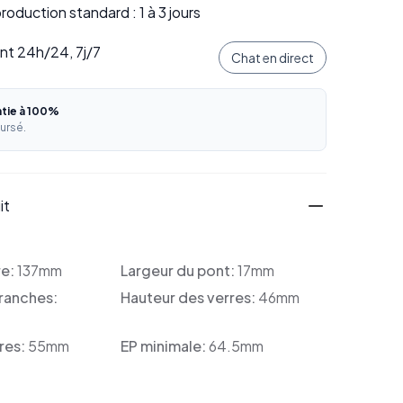
oduction standard : 1 à 3 jours
ent 24h/24, 7j/7
Chat en direct
ntie à 100%
ursé.
it
re:
137mm
Largeur du pont:
17mm
ranches:
Hauteur des verres:
46mm
res:
55mm
EP minimale:
64.5mm