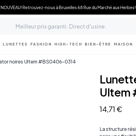
NOUVEAU! Retrouvez-nous à Bruxelles 68 Rue du Marché aux Herbes!
LUNETTES
FASHION
HIGH-TECH
BIEN-ÊTRE
MAISON
iator noires Ultem #BS0406-0314
Lunette
Ultem
14
,
71
€
La structure rés