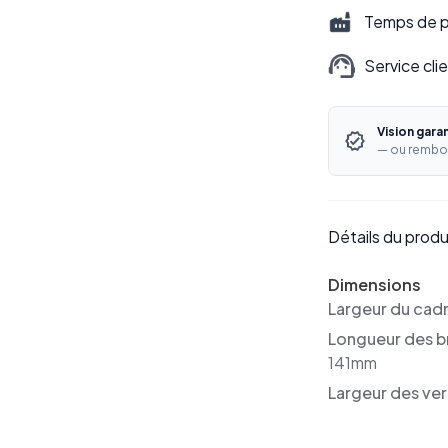
Temps de pr
Service cli
Vision gara
— ou rembo
Détails du produ
Dimensions
Largeur du cad
Longueur des b
141mm
Largeur des ver