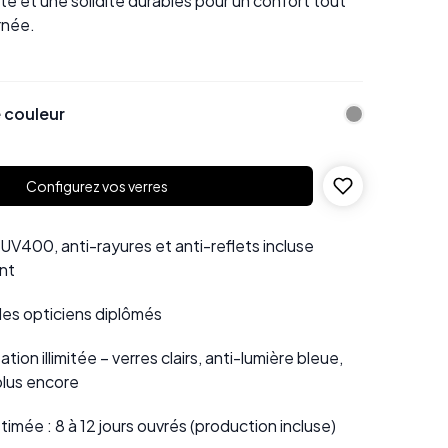
lité et une solidité durables pour un confort tout
rnée.
 couleur
Configurez vos verres
UV400, anti-rayures et anti-reflets incluse
nt
 des opticiens diplômés
tion illimitée – verres clairs, anti-lumière bleue,
plus encore
stimée : 8 à 12 jours ouvrés (production incluse)