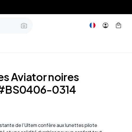
s Aviator noires
 #BS0406-0314
istante de l’Ultem confère aux lunettes pilote