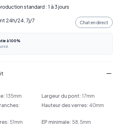
oduction standard : 1 à 3 jours
ent 24h/24, 7j/7
Chat en direct
ntie à 100%
ursé.
it
re:
135mm
Largeur du pont:
17mm
ranches:
Hauteur des verres:
40mm
res:
51mm
EP minimale:
58.5mm