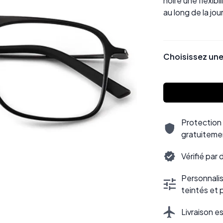
noire une flexibi
au long de la jou
Choisissez une
Protection 
gratuiteme
Vérifié par
Personnalisa
teintés et 
Livraison e