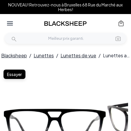
NOUVEAU! Retrouvez-nous à Bruxelles 68 Rue du Marché aux
Herbes!
Blacksheep
/
Lunettes
/
Lunettes de vue
/
Lunettes aviateur en acétate gris #BS2012-0659
Essayer