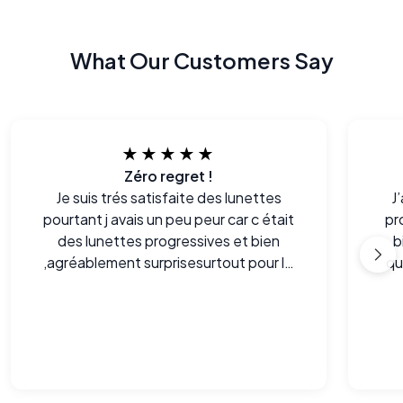
What Our Customers Say
★★★★★
Zéro regret !
Je suis trés satisfaite des lunettes
J
pourtant j avais un peu peur car c était
pr
des lunettes progressives et bien
b
,agréablement surprisesurtout pour le
qu
prix!merci
mei
i
p
d’