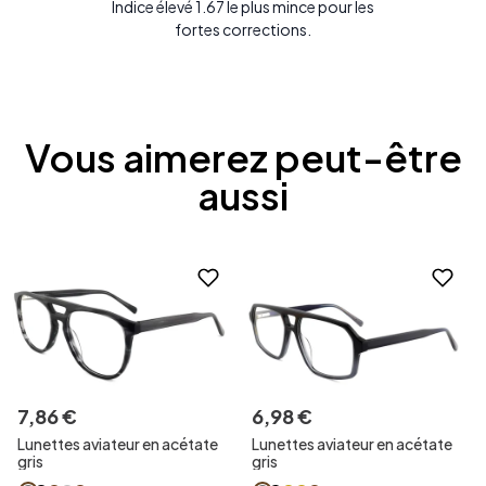
Indice élevé 1.67 le plus mince pour les
fortes corrections.
Vous aimerez peut-être
aussi
7
,
86
€
6
,
98
€
Lunettes aviateur en acétate
Lunettes aviateur en acétate
gris
gris