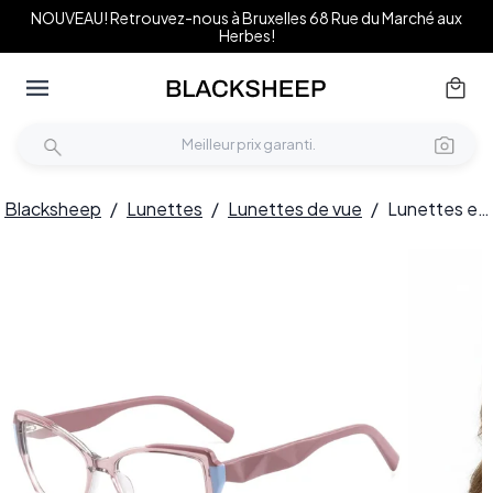
NOUVEAU! Retrouvez-nous à Bruxelles 68 Rue du Marché aux
Herbes!
Blacksheep
/
Lunettes
/
Lunettes de vue
/
Lunettes en acétate rose papillon #BS2425-0849