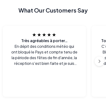
What Our Customers Say
★★★★★
Très agréables à porter…
To
En dépit des conditions météo qui
C’
ont bloqué le Pays et compte tenu de
Bl
la période des fêtes de fin d'année, la
réception s'est bien faite et je suis
d
particulièrement content de la qualité
mai
des lunettes avec lesquelles je n'ai eu
es
aucun problème d'adaptation. Très
agréables à porter.