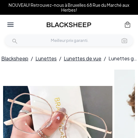
NOUVEAU! Retrouvez-nous à Bruxelles 68 Rue du Marché aux
Herbes!
Blacksheep
/
Lunettes
/
Lunettes de vue
/
Lunettes géométriques en métal doré #BS0406-0018