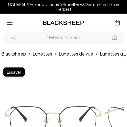
NOUVEAU! Retrouvez-nous à Bruxelles 68 Rue du Marché aux
Herbes!
Blacksheep
/
Lunettes
/
Lunettes de vue
/
Lunettes géométriques en titane doré #BS0406-0333
Essayer