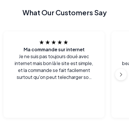
What Our Customers Say
★★★★★
Ma commande sur internet
Je ne suis pas toujours doué avec
internet mais bon là le site est simple,
bea
et la commande se fait facilement
surtout qu'on peut telecharger son
ordonnance. Tout est bien expliqué.