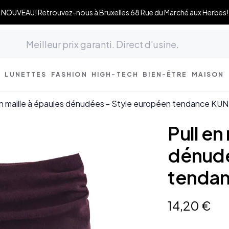
NOUVEAU! Retrouvez-nous à Bruxelles 68 Rue du Marché aux Herbes!
LUNETTES
FASHION
HIGH-TECH
BIEN-ÊTRE
MAISON
en maille à épaules dénudées - Style européen tendance K
Pull en
dénudé
tenda
14
,
20
€