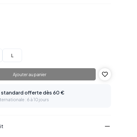
L
Ajouter au panier
n standard offerte dès 60 €
ternationale : 6 à 10 jours
it