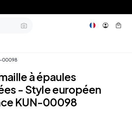
UN-00098
 maille à épaules
es - Style européen
nce KUN-00098