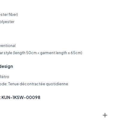
ster fiber)
olyester
ventional
ar style (length 50cm < garment length ≤ 65cm)
design
Rétro
de: Tenue décontractée quotidienne
t: KUN-1KSW-00098