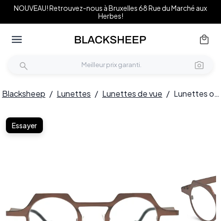
NOUVEAU! Retrouvez-nous à Bruxelles 68 Rue du Marché aux
Herbes!
Blacksheep
/
Lunettes
/
Lunettes de vue
/
Lunettes ovales en métal marron #BS1620-0003
Essayer