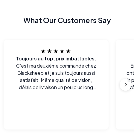
What Our Customers Say
★★★★★
Toujours au top, prix imbattables.
C’est ma deuxième commande chez
E
Blacksheep et je suis toujours aussi
ont
satisfait. Même qualité de vision,
la 
délais de livraison un peu plus long
r
mais prix imbattables. Une fois qu’on a
par
essayé, difficile de revenir en arrière.
des
a