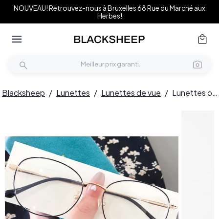
NOUVEAU! Retrouvez-nous à Bruxelles 68 Rue du Marché aux
Herbes!
Blacksheep
/
Lunettes
/
Lunettes de vue
/
Lunettes ovales en titane doré #BS0406-0331