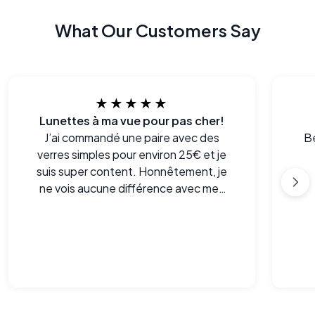
What Our Customers Say
★★★★★
Lunettes à ma vue pour pas cher!
J’ai commandé une paire avec des
Be
verres simples pour environ 25€ et je
suis super content. Honnêtement, je
ne vois aucune différence avec mes
anciennes lunettes achetées plus de
300 € chez mon opticien de quartier.
La vision est nette et je les porte
toute la journée sans aucun souci.