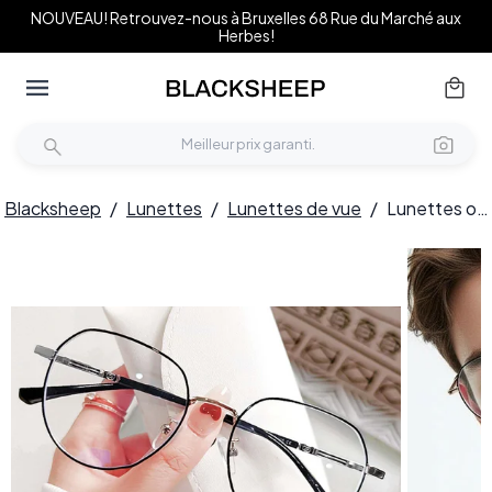
NOUVEAU! Retrouvez-nous à Bruxelles 68 Rue du Marché aux
Herbes!
Blacksheep
/
Lunettes
/
Lunettes de vue
/
Lunettes ovales en métal argenté #BS0406-0213