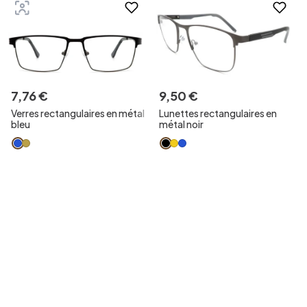
7
,
76
€
9
,
50
€
Verres rectangulaires en métal
Lunettes rectangulaires en
bleu
métal noir