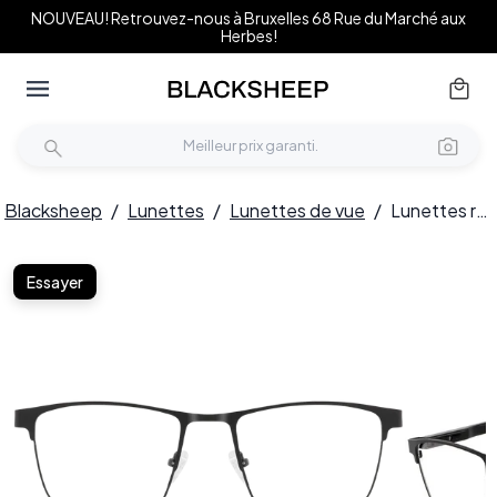
NOUVEAU! Retrouvez-nous à Bruxelles 68 Rue du Marché aux
Herbes!
Blacksheep
/
Lunettes
/
Lunettes de vue
/
Lunettes rectangulaires en métal noir #BS2425-0598
Essayer