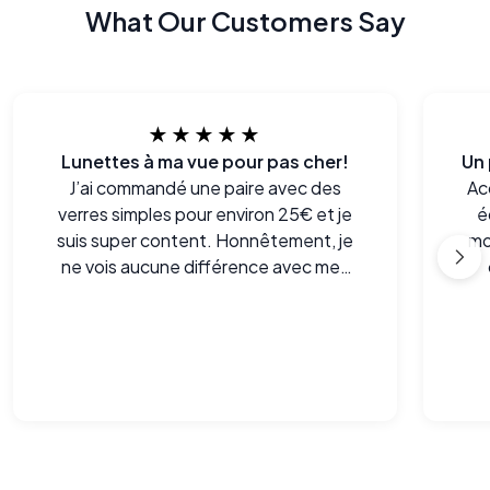
What Our Customers Say
★★★★★
Lunettes à ma vue pour pas cher!
J’ai commandé une paire avec des
Ac
verres simples pour environ 25€ et je
é
suis super content. Honnêtement, je
mo
ne vois aucune différence avec mes
anciennes lunettes achetées plus de
c
300 € chez mon opticien de quartier.
La vision est nette et je les porte
toute la journée sans aucun souci.